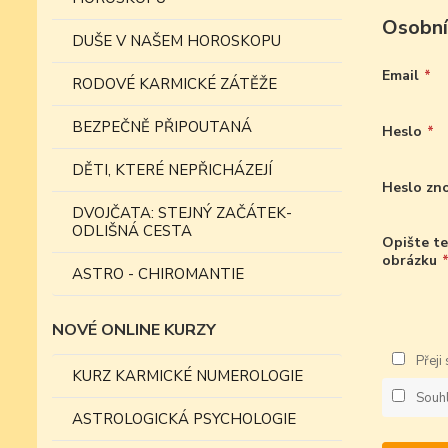
Osobní
DUŠE V NAŠEM HOROSKOPU
Email
*
RODOVÉ KARMICKÉ ZÁTĚŽE
BEZPEČNĚ PŘIPOUTANÁ
Heslo
*
DĚTI, KTERÉ NEPŘICHÁZEJÍ
Heslo zn
DVOJČATA: STEJNÝ ZAČÁTEK-
ODLIŠNÁ CESTA
Opište te
obrázku
ASTRO - CHIROMANTIE
NOVÉ ONLINE KURZY
Přeji
KURZ KARMICKÉ NUMEROLOGIE
Souh
ASTROLOGICKÁ PSYCHOLOGIE