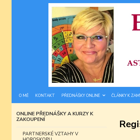
O MĚ
KONTAKT
PŘEDNÁŠKY ONLINE
ČLÁNKY K ZAM
ONLINE PŘEDNÁŠKY A KURZY K
ZAKOUPENÍ
Regi
PARTNERSKÉ VZTAHY V
HOROSKOPU