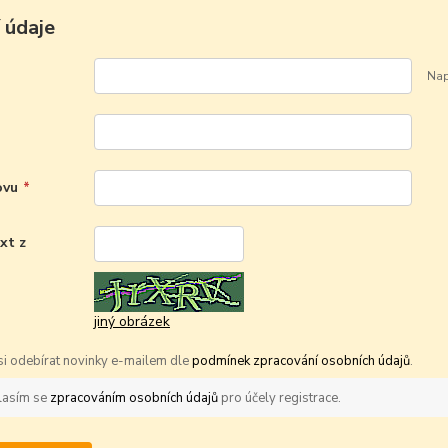
 údaje
Nap
ovu
*
xt z
*
jiný obrázek
 si odebírat novinky e-mailem dle
podmínek zpracování osobních údajů
.
lasím se
zpracováním osobních údajů
pro účely registrace.