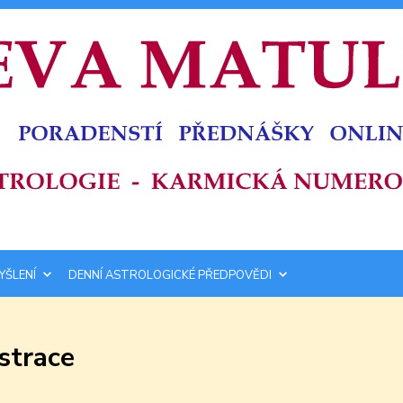
YŠLENÍ
DENNÍ ASTROLOGICKÉ PŘEDPOVĚDI
strace