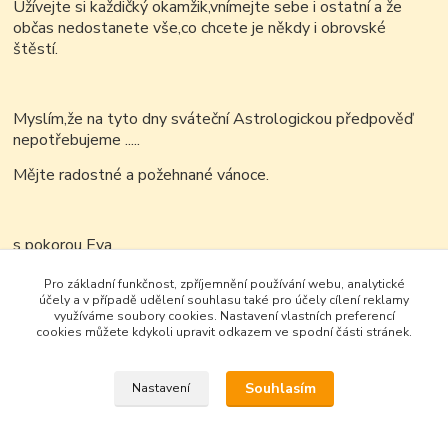
Užívejte si každičký okamžik,vnímejte sebe i ostatní a že
občas nedostanete vše,co chcete je někdy i obrovské
štěstí.
Myslím,že na tyto dny sváteční Astrologickou předpověď
nepotřebujeme .....
Mějte radostné a požehnané vánoce.
s pokorou Eva
Pro základní funkčnost, zpříjemnění používání webu, analytické
účely a v případě udělení souhlasu také pro účely cílení reklamy
využíváme soubory cookies. Nastavení vlastních preferencí
cookies můžete kdykoli upravit odkazem ve spodní části stránek.
Souhlasím
Nastavení
Google+
Vytvořeno na
Eshop-rychle.cz