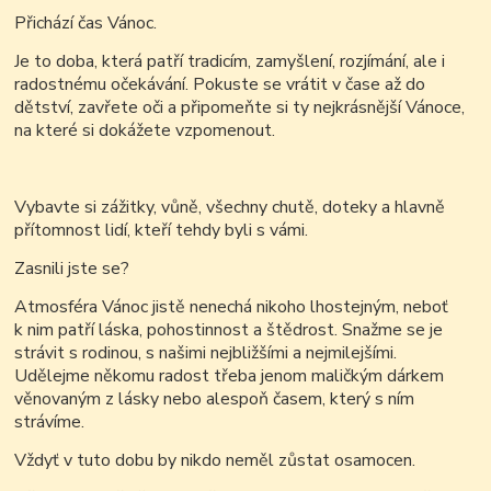
Přichází čas Vánoc.
Je to doba, která patří tradicím, zamyšlení, rozjímání, ale i
radostnému očekávání. Pokuste se vrátit v čase až do
dětství, zavřete oči a připomeňte si ty nejkrásnější Vánoce,
na které si dokážete vzpomenout.
Vybavte si zážitky, vůně, všechny chutě, doteky a hlavně
přítomnost lidí, kteří tehdy byli s vámi.
Zasnili jste se?
Atmosféra Vánoc jistě nenechá nikoho lhostejným, neboť
k nim patří láska, pohostinnost a štědrost. Snažme se je
strávit s rodinou, s našimi nejbližšími a nejmilejšími.
Udělejme někomu radost třeba jenom maličkým dárkem
věnovaným z lásky nebo alespoň časem, který s ním
strávíme.
Vždyť v tuto dobu by nikdo neměl zůstat osamocen.