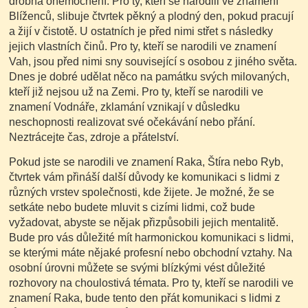
drobná onemocnění. Pro ty, kteří se narodili ve znamení
Blíženců, slibuje čtvrtek pěkný a plodný den, pokud pracují
a žijí v čistotě. U ostatních je před nimi střet s následky
jejich vlastních činů. Pro ty, kteří se narodili ve znamení
Vah, jsou před nimi sny související s osobou z jiného světa.
Dnes je dobré udělat něco na památku svých milovaných,
kteří již nejsou už na Zemi. Pro ty, kteří se narodili ve
znamení Vodnáře, zklamání vznikají v důsledku
neschopnosti realizovat své očekávání nebo přání.
Neztrácejte čas, zdroje a přátelství.
Pokud jste se narodili ve znamení Raka, Štíra nebo Ryb,
čtvrtek vám přináší další důvody ke komunikaci s lidmi z
různých vrstev společnosti, kde žijete. Je možné, že se
setkáte nebo budete mluvit s cizími lidmi, což bude
vyžadovat, abyste se nějak přizpůsobili jejich mentalitě.
Bude pro vás důležité mít harmonickou komunikaci s lidmi,
se kterými máte nějaké profesní nebo obchodní vztahy. Na
osobní úrovni můžete se svými blízkými vést důležité
rozhovory na choulostivá témata. Pro ty, kteří se narodili ve
znamení Raka, bude tento den přát komunikaci s lidmi z