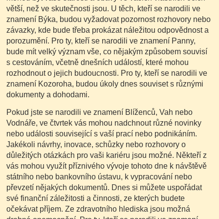
větší, než ve skutečnosti jsou. U těch, kteří se narodili ve
znamení Býka, budou vyžadovat pozornost rozhovory nebo
závazky, kde bude třeba prokázat náležitou odpovědnost a
porozumění. Pro ty, kteří se narodili ve znamení Panny,
bude mít velký význam vše, co nějakým způsobem souvisí
s cestováním, včetně dnešních událostí, které mohou
rozhodnout o jejich budoucnosti. Pro ty, kteří se narodili ve
znamení Kozoroha, budou úkoly dnes souviset s různými
dokumenty a dohodami.
Pokud jste se narodili ve znamení Blíženců, Vah nebo
Vodnáře, ve čtvrtek vás mohou nadchnout různé novinky
nebo události související s vaší prací nebo podnikáním.
Jakékoli návrhy, inovace, schůzky nebo rozhovory o
důležitých otázkách pro vaši kariéru jsou možné. Někteří z
vás mohou využít příznivého vývoje tohoto dne k návštěvě
státního nebo bankovního ústavu, k vypracování nebo
převzetí nějakých dokumentů. Dnes si můžete uspořádat
své finanční záležitosti a činnosti, ze kterých budete
očekávat příjem. Ze zdravotního hlediska jsou možná