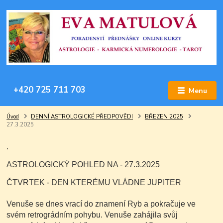
+420 725 711 703
Menu
Úvod
DENNÍ ASTROLOGICKÉ PŘEDPOVĚDI
BŘEZEN 2025
27.3.2025
.
ASTROLOGICKÝ POHLED NA - 27.3.2025
ČTVRTEK - DEN KTERÉMU VLÁDNE JUPITER
Venuše se dnes vrací do znamení Ryb a pokračuje ve
svém retrográdním pohybu. Venuše zahájila svůj