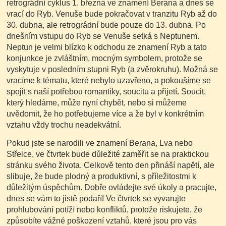
retrográdní cyklus 1. března ve znamení Berana a dnes se
vrací do Ryb. Venuše bude pokračovat v tranzitu Ryb až do
30. dubna, ale retrográdní bude pouze do 13. dubna. Po
dnešním vstupu do Ryb se Venuše setká s Neptunem.
Neptun je velmi blízko k odchodu ze znamení Ryb a tato
konjunkce je zvláštním, mocným symbolem, protože se
vyskytuje v posledním stupni Ryb (a zvěrokruhu). Možná se
vracíme k tématu, které nebylo uzavřeno, a pokoušíme se
spojit s naší potřebou romantiky, soucitu a přijetí. Soucit,
který hledáme, může nyní chybět, nebo si můžeme
uvědomit, že ho potřebujeme více a že byl v konkrétním
vztahu vždy trochu neadekvátní.
Pokud jste se narodili ve znamení Berana, Lva nebo
Střelce, ve čtvrtek bude důležité zaměřit se na praktickou
stránku svého života. Celkově tento den přináší napětí, ale
slibuje, že bude plodný a produktivní, s příležitostmi k
důležitým úspěchům. Dobře ovládejte své úkoly a pracujte,
dnes se vám to jistě podaří! Ve čtvrtek se vyvarujte
prohlubování potíží nebo konfliktů, protože riskujete, že
způsobíte vážné poškození vztahů, které jsou pro vás