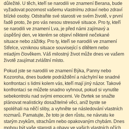
důležité. U těch, kteří se narodili ve znamení Berana, bude
vyžadovat pozornost vašemu vlastnímu zdraví nebo zdraví
blízké osoby. Odstraňte své starosti ve svém životě, v první
řadě proto, že pro vás nesou stresové situace. Pro ty, kteří
se narodili ve znamení Lva, je před námi zajímavý a
úspěšný den, ve kterém se objeví některé nečekané
situace nebo zážitky. Pro ty, kteří se narodili ve znamení
Střelce, vzniknou situace související s dítětem nebo
mladým člověkem. Váš milostný život může dnes ve vašem
životě zaujímat zvláštní místo.
Pokud jste se narodili ve znamení Býka, Panny nebo
Kozoroha, dnes budete podráždění a náchylní ke snadné
konfrontaci s lidmi kolem vás, kteří mají jiný názor. Takové
konfrontaci se můžete snadno vyhnout, pokud si vynutíte
sebekontrolu nad svými emocemi. Ve čtvrtek se snažte
plánovat realisticky dosažitelné věci, aniž byste se
spoléhali na něčí sliby, a vyhněte se následování vlastních
rozmarů. Pamatujte, že toto je den růstu, ne návratu ke
starým zvykům, strachům nebo opakovaným chybám. Dnes
mohou být vaše starosti a obavy ve vašich vlastních očích