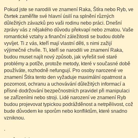
Pokud jste se narodili ve znamení Raka, Štíra nebo Ryb, ve
čtvrtek zaměříte své hlavní úsilí na splnění různých
důležitých závazků pro vaši rodinu nebo práci. Dnešní
zprávy vás z nějakého důvodu překvapí nebo zmatou. Vaše
romantické vztahy a finanční záležitosti se budou dobře
vyvíjet. Ti z vás, kteří mají vlastní děti, s nimi zažijí
výjimečné chvíle. Ti, kteří se narodili ve znamení Raka,
budou muset najít nový způsob, jak vyřešit své staré
problémy a potíže, protože metody, které v současné době
používáte, rozhodně nefungují. Pro osoby narozené ve
znamení Štíra tento den vyžaduje maximální opatrnost a
pozornost, ochranu a uchovávání důležitých informací a
přísné dodržování bezpečnostních pravidel při manipulaci
se zařízeními nebo stroji. Lidé narození ve znamení Ryb
budou projevovat typickou podrážděnost a netrpělivost, což
bude důvodem ke sporům nebo konfliktům, které snadno
vzniknou.
.