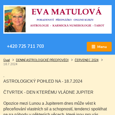
+420 725 711 703
Menu
Úvod
DENNÍ ASTROLOGICKÉ PŘEDPOVĚDI
ČERVENEC 2024
18.7.2024
.
ASTROLOGICKÝ POHLED NA - 18.7.2024
ČTVRTEK - DEN KTERÉMU VLÁDNE JUPITER
Opozice mezi Lunou a Jupiterem dnes může vést k
přeceňování vlastních sil a schopností, tendenci spoléhat
se na náhodu v některých věcech, které jsou pro vás