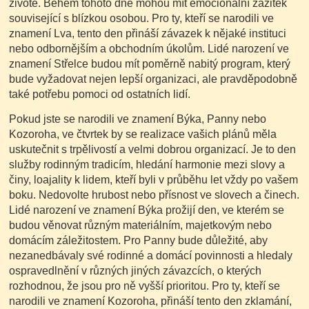
životě. Během tohoto dne mohou mít emocionální zážitek
související s blízkou osobou. Pro ty, kteří se narodili ve
znamení Lva, tento den přináší závazek k nějaké instituci
nebo odbornějším a obchodním úkolům. Lidé narození ve
znamení Střelce budou mít poměrně nabitý program, který
bude vyžadovat nejen lepší organizaci, ale pravděpodobně
také potřebu pomoci od ostatních lidí.
Pokud jste se narodili ve znamení Býka, Panny nebo
Kozoroha, ve čtvrtek by se realizace vašich plánů měla
uskutečnit s trpělivostí a velmi dobrou organizací. Je to den
služby rodinným tradicím, hledání harmonie mezi slovy a
činy, loajality k lidem, kteří byli v průběhu let vždy po vašem
boku. Nedovolte hrubost nebo přísnost ve slovech a činech.
Lidé narození ve znamení Býka prožijí den, ve kterém se
budou věnovat různým materiálním, majetkovým nebo
domácím záležitostem. Pro Panny bude důležité, aby
nezanedbávaly své rodinné a domácí povinnosti a hledaly
ospravedlnění v různých jiných závazcích, o kterých
rozhodnou, že jsou pro ně vyšší prioritou. Pro ty, kteří se
narodili ve znamení Kozoroha, přináší tento den zklamání,