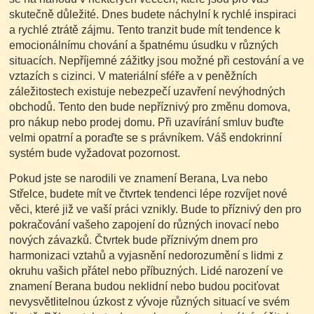
skutečně důležité. Dnes budete náchylní k rychlé inspiraci
a rychlé ztrátě zájmu. Tento tranzit bude mít tendence k
emocionálnímu chování a špatnému úsudku v různých
situacích. Nepříjemné zážitky jsou možné při cestování a ve
vztazích s cizinci. V materiální sféře a v peněžních
záležitostech existuje nebezpečí uzavření nevýhodných
obchodů. Tento den bude nepříznivý pro změnu domova,
pro nákup nebo prodej domu. Při uzavírání smluv buďte
velmi opatrní a poraďte se s právníkem. Váš endokrinní
systém bude vyžadovat pozornost.
Pokud jste se narodili ve znamení Berana, Lva nebo
Střelce, budete mít ve čtvrtek tendenci lépe rozvíjet nové
věci, které již ve vaší práci vznikly. Bude to příznivý den pro
pokračování vašeho zapojení do různých inovací nebo
nových závazků. Čtvrtek bude příznivým dnem pro
harmonizaci vztahů a vyjasnění nedorozumění s lidmi z
okruhu vašich přátel nebo příbuzných. Lidé narození ve
znamení Berana budou neklidní nebo budou pociťovat
nevysvětlitelnou úzkost z vývoje různých situací ve svém