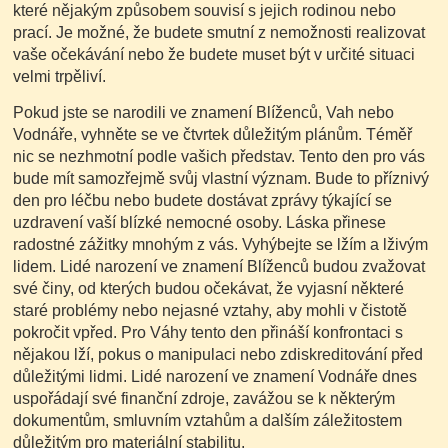
které nějakým způsobem souvisí s jejich rodinou nebo
prací. Je možné, že budete smutní z nemožnosti realizovat
vaše očekávání nebo že budete muset být v určité situaci
velmi trpěliví.
Pokud jste se narodili ve znamení Blíženců, Vah nebo
Vodnáře, vyhněte se ve čtvrtek důležitým plánům. Téměř
nic se nezhmotní podle vašich představ. Tento den pro vás
bude mít samozřejmě svůj vlastní význam. Bude to příznivý
den pro léčbu nebo budete dostávat zprávy týkající se
uzdravení vaší blízké nemocné osoby. Láska přinese
radostné zážitky mnohým z vás. Vyhýbejte se lžím a lživým
lidem. Lidé narození ve znamení Blíženců budou zvažovat
své činy, od kterých budou očekávat, že vyjasní některé
staré problémy nebo nejasné vztahy, aby mohli v čistotě
pokročit vpřed. Pro Váhy tento den přináší konfrontaci s
nějakou lží, pokus o manipulaci nebo zdiskreditování před
důležitými lidmi. Lidé narození ve znamení Vodnáře dnes
uspořádají své finanční zdroje, zavážou se k některým
dokumentům, smluvním vztahům a dalším záležitostem
důležitým pro materiální stabilitu.