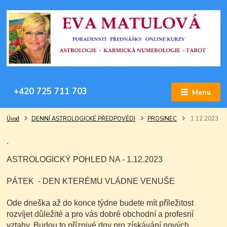
+420 725 711 703
Menu
Úvod
DENNÍ ASTROLOGICKÉ PŘEDPOVĚDI
PROSINEC
1.12.2023
.
ASTROLOGICKÝ POHLED NA - 1.12.2023
PÁTEK - DEN KTERÉMU VLÁDNE VENUŠE
Ode dneška až do konce týdne budete mít příležitost
rozvíjet důležité a pro vás dobré obchodní a profesní
vztahy. Budou to příznivé dny pro získávání nových