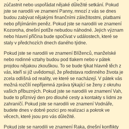
zúčastnit nebo uspořádat nějaké důležité setkání. Pokud
jste se narodili ve znamení Panny, mnozí z vás se dnes
budou zabývat nějakými finančními záležitostmi, platbami
nebo přijímáním peněz. Pokud jste se narodili ve znamení
Kozoroha, dnešní potíže nebudou náhodné. Jejich význam
nebo hlavní příčina bude spočívat v událostech, které se
staly v předchozích dnech daného týdne.
Pokud jste se narodili ve znamení Blíženců, manželské
nebo rodinné vztahy budou pod tlakem nebo v pátek
projdou nějakou zkouškou. To se bude týkat hlavně těch z
vás, kteří si již uvědomují, že představa rodinného života je
zcela odlišná od reality, ve které se nacházejí. V pátek vás
možná rozčílí nepříjemná zpráva týkající se ženy z okruhu
vašich příbuzných. Pokud jste se narodili ve znamení Vah,
bude to příznivý den pro dlouhé cesty a kontakty s lidmi ze
zahraničí. Pokud jste se narodili ve znamení Vodnáře,
budete dnes v dobré pozici pro realizaci a pokrok ve
věcech, které jsou pro vás důležité.
Pokud jste se narodili ve znamení Raka, dnešní konflikty