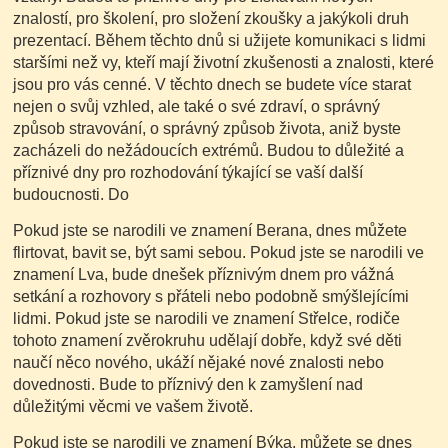
znalostí, pro školení, pro složení zkoušky a jakýkoli druh
prezentací. Během těchto dnů si užijete komunikaci s lidmi
staršími než vy, kteří mají životní zkušenosti a znalosti, které
jsou pro vás cenné. V těchto dnech se budete více starat
nejen o svůj vzhled, ale také o své zdraví, o správný
způsob stravování, o správný způsob života, aniž byste
zacházeli do nežádoucích extrémů. Budou to důležité a
příznivé dny pro rozhodování týkající se vaší další
budoucnosti. Do
Pokud jste se narodili ve znamení Berana, dnes můžete
flirtovat, bavit se, být sami sebou. Pokud jste se narodili ve
znamení Lva, bude dnešek příznivým dnem pro vážná
setkání a rozhovory s přáteli nebo podobně smýšlejícími
lidmi. Pokud jste se narodili ve znamení Střelce, rodiče
tohoto znamení zvěrokruhu udělají dobře, když své děti
naučí něco nového, ukáží nějaké nové znalosti nebo
dovednosti. Bude to příznivý den k zamyšlení nad
důležitými věcmi ve vašem životě.
Pokud jste se narodili ve znamení Býka, můžete se dnes