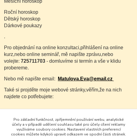
Měsíční horoskop
Roční horoskop
Dětský horoskop
Dárkové poukazy
.
Pro objednání na online konzultaci,přihlášení na online
kurz,nebo online seminář, mě napište zprávu,nebo
volejte:
725711703
- domluvíme si termín a vše v klidu
probereme.
Nebo mě napište email:
Matulova.Eva@email.cz
Také si projděte moje webové stránky,věřím,že na nich
najdete co potřebujete:
www.evamatulova.cz
Pro základní funkčnost, zpříjemnění používání webu, analytické
účely a v případě udělení souhlasu také pro účely cílení reklamy
využíváme soubory cookies. Nastavení vlastních preferencí
cookies můžete kdykoli upravit odkazem ve spodní části stránek.