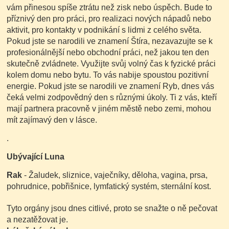
vám přinesou spíše ztrátu než zisk nebo úspěch. Bude to
příznivý den pro práci, pro realizaci nových nápadů nebo
aktivit, pro kontakty v podnikání s lidmi z celého světa.
Pokud jste se narodili ve znamení Štíra, nezavazujte se k
profesionálnější nebo obchodní práci, než jakou ten den
skutečně zvládnete. Využijte svůj volný čas k fyzické práci
kolem domu nebo bytu. To vás nabije spoustou pozitivní
energie. Pokud jste se narodili ve znamení Ryb, dnes vás
čeká velmi zodpovědný den s různými úkoly. Ti z vás, kteří
mají partnera pracovně v jiném městě nebo zemi, mohou
mít zajímavý den v lásce.
.
Ubývající Luna
Rak
- Žaludek, sliznice, vaječníky, děloha, vagina, prsa,
pohrudnice, pobřišnice, lymfatický systém, sternální kost.
Tyto orgány jsou dnes citlivé, proto se snažte o ně pečovat
a nezatěžovat je.