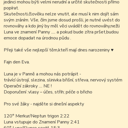
jedinci mohou býti velmi nerudní a určité skutečnosti přímo
popírat.
Skutečnosti,člověku nelze vnutit, ale musí k nim dojít sám
svým zráním. Vše, čím jsme dosud prošli, je nutné uvést do
rovnováhy a kdo jiný by měl věci uvádět do rovnováhy,nežli
Luna ve znamení Panny ..... a pokud bude zítra pršet,budou
emoce dopadat na úrodnou půdu .
Přeji také vše nejlepší těm,kteří mají dnes narozeniny
♥
Fajn den Eva.
Luna je v Panně a mohou nás potrápit -
trávící ústrojí, slezina, slinivka břišní, střeva, nervový systém
Operační zákroky .... NE !
Doporučení :vlasy – účes, střih; péče o břicho
Pro své žáky - najděte si dnešní aspekty
120° Merkur/Neptun trigon 2:22
Luna vstupuje do Znamení Panny 2:41