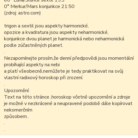
60° Luna/Slunce sextil 15:3
0° Merkur/Mars konjunkce 21:50
(zdroj: astro.com)
trigon a sextil jsou aspekty harmonické,
opozice a kvadratura jsou aspekty neharmonické,
konjunkce dvou planet je harmonická nebo neharmonická
podle zúčastněných planet.
.
Nezapomínejte prosím,že denní předpovědi jsou momentální
probíhající aspekty na nebi
a platí všeobecně,nemůžete je tedy praktikovat na svůj
vlastní radixový horoskop při zrození.
.
Upozornění:
Text na této stránce ,horoskop včetně upozornění a zdroje
je možné v nezkrácené a neupravené podobě dále kopírovat
nekomerčním
způsobem..
.
.
.