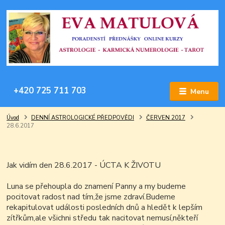
+420 725 711 703
Menu
Úvod
DENNÍ ASTROLOGICKÉ PŘEDPOVĚDI
ČERVEN 2017
28.6.2017
Jak vidím den 28.6.2017 - ÚCTA K ŽIVOTU
Luna se přehoupla do znamení Panny a my budeme
pocitovat radost nad tím,že jsme zdraví.Budeme
rekapitulovat události posledních dnů a hledět k lepším
zítřkům,ale všichni středu tak nacitovat nemusí,někteří