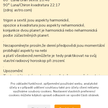
60° Luna/Uran sextil 20:46
90° Luna/Chiron kvadratura 22:17
(zdroj: astro.com)
trigon a sextil jsou aspekty harmonické,
opozice a kvadratura jsou aspekty neharmonické,
konjunkce dvou planet je harmonická nebo neharmonická
podle zúčastněných planet.
.
Nezapomínejte prosím,že denní předpovědi jsou momentální
probíhající aspekty na nebi
a platí všeobecně,nemůžete je tedy praktikovat na svůj
vlastní radixový horoskop při zrození.
.
Upozornění:
Text na této stránce ,horoskop včetně upozornění a zdroje
je možné v nezkrácené a neupravené podobě dále kopírovat
Pro základní funkčnost, zpříjemnění používání webu, analytické
nekomerčním
účely a v případě udělení souhlasu také pro účely cílení reklamy
způsobem..
využíváme soubory cookies. Nastavení vlastních preferencí
cookies můžete kdykoli upravit odkazem ve spodní části stránek.