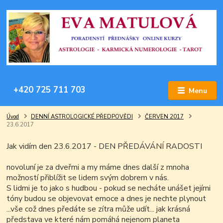
+420 725 711 703
Menu
Úvod
DENNÍ ASTROLOGICKÉ PŘEDPOVĚDI
ČERVEN 2017
23.6.2017
Jak vidím den 23.6.2017 - DEN PŘEDÁVÁNÍ RADOSTI
novoluní je za dveřmi a my máme dnes další z mnoha
možností přiblížit se lidem svým dobrem v nás.
S lidmi je to jako s hudbou - pokud se necháte unášet jejími
tóny budou se objevovat emoce a dnes je nechte plynout
...vše což dnes předáte se zítra může udít... jak krásná
představa ve které nám pomáhá nejenom planeta