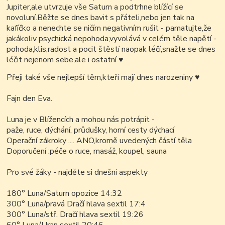
Jupiter,ale utvrzuje vše Saturn a podtrhne blížící se
novoluní.Běžte se dnes bavit s přáteli,nebo jen tak na
kafíčko a nenechte se ničím negativním rušit - pamatujte,že
jakákoliv psychická nepohoda,vyvolává v celém těle napětí -
pohoda,klis,radost a pocit štěstí naopak léčí,snažte se dnes
léčit nejenom sebe,ale i ostatní
♥
Přeji také vše nejlepší těm,kteří mají dnes narozeniny
♥
Fajn den Eva.
Luna je v Blížencích a mohou nás potrápit -
paže, ruce, dýchání, průdušky, horní cesty dýchací
Operační zákroky .... ANO,kromě uvedených částí těla
Doporučení :péče o ruce, masáž, koupel, sauna
Pro své žáky - najděte si dnešní aspekty
180° Luna/Saturn opozice 14:32
300° Luna/pravá Dračí hlava sextil 17:4
300° Luna/stř. Dračí hlava sextil 19:26