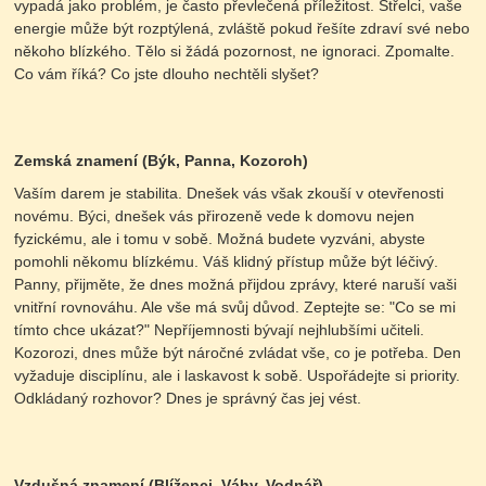
vypadá jako problém, je často převlečená příležitost. Střelci, vaše
energie může být rozptýlená, zvláště pokud řešíte zdraví své nebo
někoho blízkého. Tělo si žádá pozornost, ne ignoraci. Zpomalte.
Co vám říká? Co jste dlouho nechtěli slyšet?
Zemská znamení (Býk, Panna, Kozoroh)
Vaším darem je stabilita. Dnešek vás však zkouší v otevřenosti
novému. Býci, dnešek vás přirozeně vede k domovu nejen
fyzickému, ale i tomu v sobě. Možná budete vyzváni, abyste
pomohli někomu blízkému. Váš klidný přístup může být léčivý.
Panny, přijměte, že dnes možná přijdou zprávy, které naruší vaši
vnitřní rovnováhu. Ale vše má svůj důvod. Zeptejte se: "Co se mi
tímto chce ukázat?" Nepříjemnosti bývají nejhlubšími učiteli.
Kozorozi, dnes může být náročné zvládat vše, co je potřeba. Den
vyžaduje disciplínu, ale i laskavost k sobě. Uspořádejte si priority.
Odkládaný rozhovor? Dnes je správný čas jej vést.
Vzdušná znamení (Blíženci, Váhy, Vodnář)