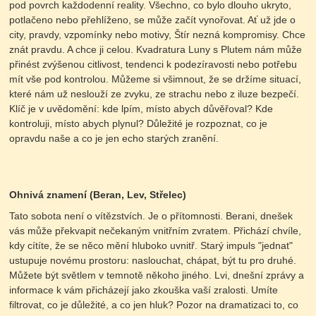
pod povrch každodenní reality. Všechno, co bylo dlouho ukryto,
potlačeno nebo přehlíženo, se může začít vynořovat. Ať už jde o
city, pravdy, vzpomínky nebo motivy, Štír nezná kompromisy. Chce
znát pravdu. A chce ji celou. Kvadratura Luny s Plutem nám může
přinést zvýšenou citlivost, tendenci k podezíravosti nebo potřebu
mít vše pod kontrolou. Můžeme si všimnout, že se držíme situací,
které nám už neslouží ze zvyku, ze strachu nebo z iluze bezpečí.
Klíč je v uvědomění: kde lpím, místo abych důvěřoval? Kde
kontroluji, místo abych plynul? Důležité je rozpoznat, co je
opravdu naše a co je jen echo starých zranění.
Ohnivá znamení (Beran, Lev, Střelec)
Tato sobota není o vítězstvích. Je o přítomnosti. Berani, dnešek
vás může překvapit nečekaným vnitřním zvratem. Přichází chvíle,
kdy cítíte, že se něco mění hluboko uvnitř. Starý impuls "jednat"
ustupuje novému prostoru: naslouchat, chápat, být tu pro druhé.
Můžete být světlem v temnotě někoho jiného. Lvi, dnešní zprávy a
informace k vám přicházejí jako zkouška vaší zralosti. Umíte
filtrovat, co je důležité, a co jen hluk? Pozor na dramatizaci to, co