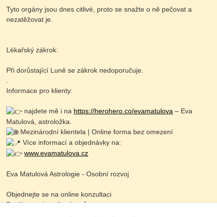
Tyto orgány jsou dnes citlivé, proto se snažte o ně pečovat a
nezatěžovat je.
Lékařský zákrok:
Při dorůstající Luně se zákrok nedoporučuje.
.
Informace pro klienty:
najdete mě i na
https://herohero.co/evamatulova
– Eva
Matulová, astroložka.
Mezinárodní klientela | Online forma bez omezení
Více informací a objednávky na:
www.evamatulova.cz
Eva Matulová Astrologie - Osobní rozvoj
Objednejte se na online konzultaci
Zapište se do online kurzů
Objednaní: 725711703