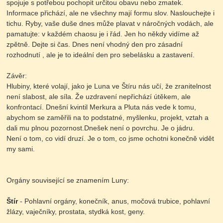
spojuje s potřebou pochopit určitou obavu nebo zmatek.
Informace přichází, ale ne všechny mají formu slov. Naslouchejte i
tichu. Ryby, vaše duše dnes může plavat v náročných vodách, ale
pamatujte: v každém chaosu je i řád. Jen ho někdy vidíme až
zpětně. Dejte si čas. Dnes není vhodný den pro zásadní
rozhodnutí , ale je to ideální den pro sebelásku a zastavení.
Závěr:
Hlubiny, které volají, jako je Luna ve Štíru nás učí, že zranitelnost
není slabost, ale síla. Že uzdravení nepřichází útěkem, ale
konfrontací. Dnešní kvintil Merkura a Pluta nás vede k tomu,
abychom se zaměřili na to podstatné, myšlenku, projekt, vztah a
dali mu plnou pozornost.Dnešek není o povrchu. Je o jádru.
Není o tom, co vidí druzí. Je o tom, co jsme ochotni konečně vidět
my sami.
Orgány související se znamením Luny:
Štír
- Pohlavní orgány, konečník, anus, močová trubice, pohlavní
žlázy, vaječníky, prostata, stydká kost, geny.