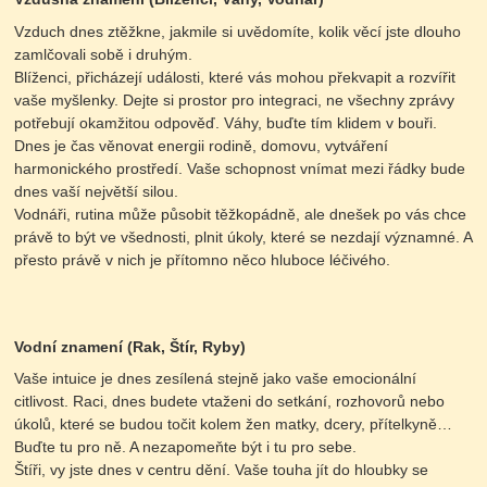
Vzduch dnes ztěžkne, jakmile si uvědomíte, kolik věcí jste dlouho
zamlčovali sobě i druhým.
Blíženci, přicházejí události, které vás mohou překvapit a rozvířit
vaše myšlenky. Dejte si prostor pro integraci, ne všechny zprávy
potřebují okamžitou odpověď. Váhy, buďte tím klidem v bouři.
Dnes je čas věnovat energii rodině, domovu, vytváření
harmonického prostředí. Vaše schopnost vnímat mezi řádky bude
dnes vaší největší silou.
Vodnáři, rutina může působit těžkopádně, ale dnešek po vás chce
právě to být ve všednosti, plnit úkoly, které se nezdají významné. A
přesto právě v nich je přítomno něco hluboce léčivého.
Vodní znamení (Rak, Štír, Ryby)
Vaše intuice je dnes zesílená stejně jako vaše emocionální
citlivost. Raci, dnes budete vtaženi do setkání, rozhovorů nebo
úkolů, které se budou točit kolem žen matky, dcery, přítelkyně…
Buďte tu pro ně. A nezapomeňte být i tu pro sebe.
Štíři, vy jste dnes v centru dění. Vaše touha jít do hloubky se