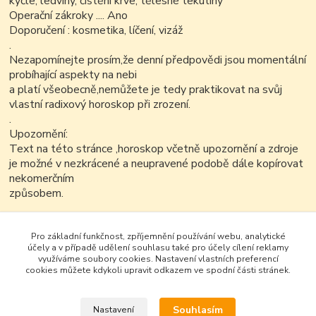
kyčle, ledviny, čištění krve, tělesné tekutiny
Operační zákroky .... Ano
Doporučení : kosmetika, líčení, vizáž
.
Nezapomínejte prosím,že denní předpovědi jsou momentální
probíhající aspekty na nebi
a platí všeobecně,nemůžete je tedy praktikovat na svůj
vlastní radixový horoskop při zrození.
.
Upozornění:
Text na této stránce ,horoskop včetně upozornění a zdroje
je možné v nezkrácené a neupravené podobě dále kopírovat
nekomerčním
způsobem.
Pro základní funkčnost, zpříjemnění používání webu, analytické
účely a v případě udělení souhlasu také pro účely cílení reklamy
využíváme soubory cookies. Nastavení vlastních preferencí
cookies můžete kdykoli upravit odkazem ve spodní části stránek.
Souhlasím
Nastavení