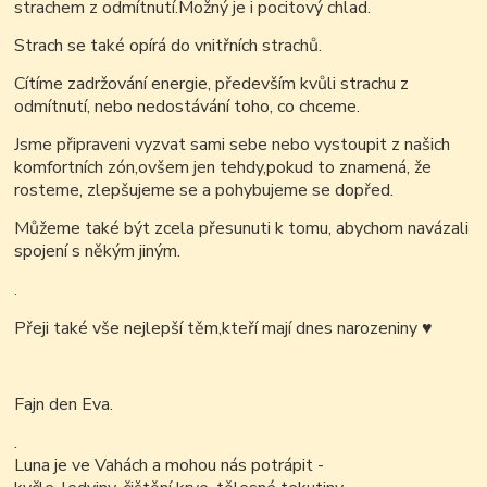
strachem z odmítnutí.Možný je i pocitový chlad.
Strach se také opírá do vnitřních strachů.
Cítíme zadržování energie, především kvůli strachu z
odmítnutí, nebo nedostávání toho, co chceme.
Jsme připraveni vyzvat sami sebe nebo vystoupit z našich
komfortních zón,ovšem jen tehdy,pokud to znamená, že
rosteme, zlepšujeme se a pohybujeme se dopřed.
Můžeme také být zcela přesunuti k tomu, abychom navázali
spojení s někým jiným.
.
Přeji také vše nejlepší těm,kteří mají dnes narozeniny
♥
Fajn den Eva.
.
Luna je ve Vahách a mohou nás potrápit -