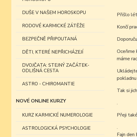
DUŠE V NAŠEM HOROSKOPU
Přišlo lé
RODOVÉ KARMICKÉ ZÁTĚŽE
Končí pra
BEZPEČNĚ PŘIPOUTANÁ
Doporučuj
Oceňme kr
DĚTI, KTERÉ NEPŘICHÁZEJÍ
máme rad
DVOJČATA: STEJNÝ ZAČÁTEK-
ODLIŠNÁ CESTA
Ukládejte
pokladnu 
ASTRO - CHIROMANTIE
Tak si jic
NOVÉ ONLINE KURZY
.
Přeji tak
KURZ KARMICKÉ NUMEROLOGIE
.
ASTROLOGICKÁ PSYCHOLOGIE
Fajn den 