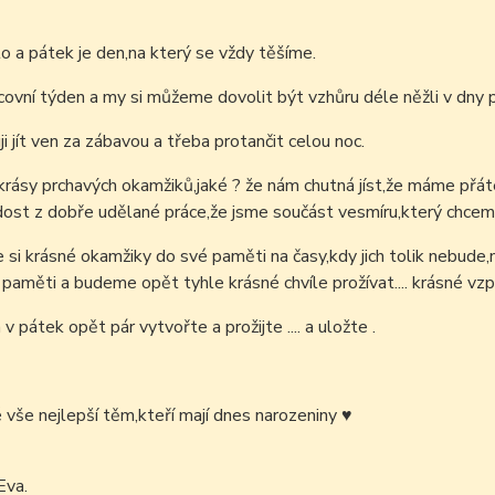
to a pátek je den,na který se vždy těšíme.
covní týden a my si můžeme dovolit být vzhůru déle něžli v dny p
i jít ven za zábavou a třeba protančit celou noc.
ásy prchavých okamžiků,jaké ? že nám chutná jíst,že máme přátel
ost z dobře udělané práce,že jsme součást vesmíru,který chcem
 si krásné okamžiky do své paměti na časy,kdy jich tolik nebude
paměti a budeme opět tyhle krásné chvíle prožívat.... krásné vzpo
h v pátek opět pár vytvořte a prožijte .... a uložte .
é vše nejlepší těm,kteří mají dnes narozeniny
♥
Eva.