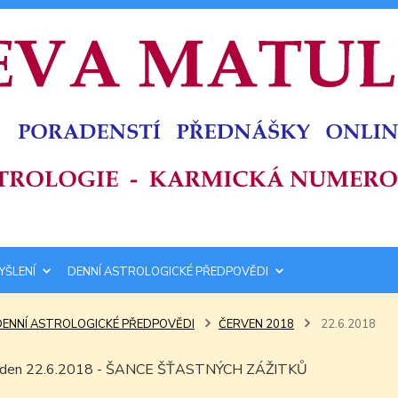
YŠLENÍ
DENNÍ ASTROLOGICKÉ PŘEDPOVĚDI
DENNÍ ASTROLOGICKÉ PŘEDPOVĚDI
ČERVEN 2018
22.6.2018
ím den 22.6.2018 - ŠANCE ŠŤASTNÝCH ZÁŽITKŮ