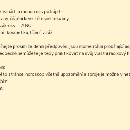
e Vahách a mohou nás potrápit -
viny, čištění krve, tělesné tekutiny
zákroky .... ANO
í : kosmetika, líčení, vizáž
ejte prosím,že denní předpovědi jsou momentální probíhající as
šeobecně,nemůžete je tedy praktikovat na svůj vlastní radixový h
ní:
éto stránce ,horoskop včetně upozornění a zdroje je možné v n
čním
m.