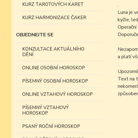
KURZ TAROTOVÝCH KARET
.
Luna je v
KURZ HARMONIZACE ČAKER
kyčle, led
Operační 
Doporučen
OBJEDNEJTE SE
KONZULTACE AKTUÁLNÍHO
Nezapomín
DĚNÍ
a platí v
.
ONLINE OSOBNÍ HOROSKOP
Upozorně
Text na t
PÍSEMNÝ OSOBNÍ HOROSKOP
nekomer
způsobe
ONLINE VZTAHOVÝ HOROSKOP
PÍSEMNÝ VZTAHOVÝ
HOROSKOP
PSANÝ ROČNÍ HOROSKOP