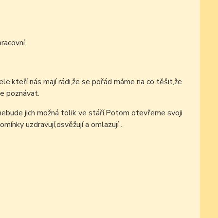
racovní.
e,kteří nás mají rádi,že se pořád máme na co těšit,že
e poznávat.
,nebude jich možná tolik ve stáří.Potom otevřeme svoji
mínky uzdravují,osvěžují a omlazují .