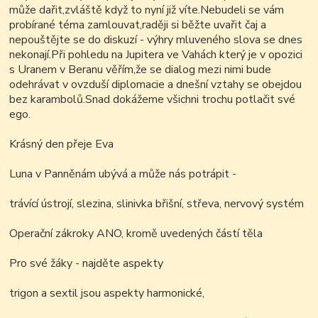
může dařit,zvláště když to nyní již víte.Nebudeli se vám
probírané téma zamlouvat,raději si běžte uvařit čaj a
nepouštějte se do diskuzí - výhry mluveného slova se dnes
nekonají.Při pohledu na Jupitera ve Vahách který je v opozici
s Uranem v Beranu věřím,že se dialog mezi nimi bude
odehrávat v ovzduší diplomacie a dnešní vztahy se obejdou
bez karambolů.Snad dokážeme všichni trochu potlačit své
ego.
Krásný den přeje Eva
Luna v Panněnám ubývá a může nás potrápit -
trávící ústrojí, slezina, slinivka břišní, střeva, nervový systém
Operační zákroky ANO, kromě uvedených částí těla
Pro své žáky - najděte aspekty
trigon a sextil jsou aspekty harmonické,