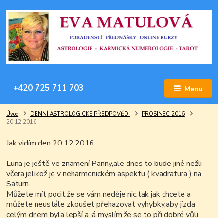
+420 725 711 703
Menu
Úvod
DENNÍ ASTROLOGICKÉ PŘEDPOVĚDI
PROSINEC 2016
20.12.2016
Jak vidím den 20.12.2016 ...
Luna je ještě ve znamení Panny,ale dnes to bude jiné nežli
včera,jelikož je v neharmonickém aspektu ( kvadratura ) na
Saturn.
Můžete mít pocit,že se vám neděje nic,tak jak chcete a
můžete neustále zkoušet přehazovat vyhybky,aby jízda
celým dnem byla lepší a já myslím,že se to při dobré vůli