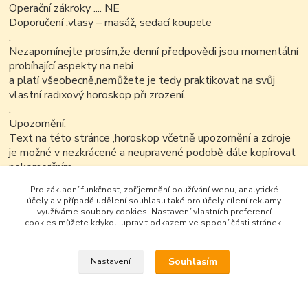
Operační zákroky .... NE
Doporučení :vlasy – masáž, sedací koupele
.
Nezapomínejte prosím,že denní předpovědi jsou momentální
probíhající aspekty na nebi
a platí všeobecně,nemůžete je tedy praktikovat na svůj
vlastní radixový horoskop při zrození.
.
Upozornění:
Text na této stránce ,horoskop včetně upozornění a zdroje
je možné v nezkrácené a neupravené podobě dále kopírovat
nekomerčním
způsobem..
Pro základní funkčnost, zpříjemnění používání webu, analytické
účely a v případě udělení souhlasu také pro účely cílení reklamy
využíváme soubory cookies. Nastavení vlastních preferencí
cookies můžete kdykoli upravit odkazem ve spodní části stránek.
Souhlasím
Nastavení
Google+
Vytvořeno na
Eshop-rychle.cz