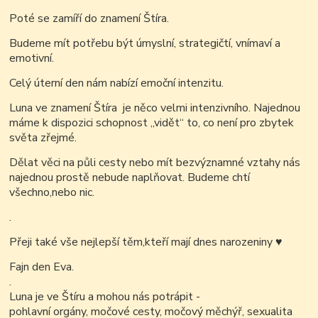
Poté se zamíří do znamení Štíra.
Budeme mít potřebu být úmyslní, strategičtí, vnímaví a
emotivní.
Celý úterní den nám nabízí emoční intenzitu.
Luna ve znamení Štíra je něco velmi intenzivního. Najednou
máme k dispozici
schopnost „vidět“ to, co není pro zbytek
světa zřejmé.
Dělat věci na půli cesty nebo mít bezvýznamné vztahy nás
najednou prostě nebude
naplňovat. Budeme chtí
všechno,nebo nic.
.
Přeji také vše nejlepší těm,kteří mají dnes narozeniny
♥
Fajn den Eva.
.
Luna je ve Štíru a mohou nás potrápit -
pohlavní orgány, močové cesty, močový měchýř, sexualita