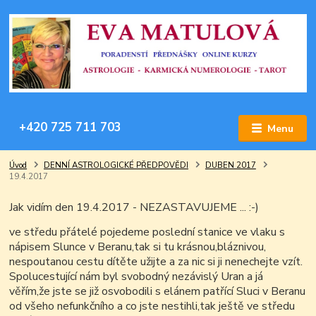
+420 725 711 703
Menu
Úvod
DENNÍ ASTROLOGICKÉ PŘEDPOVĚDI
DUBEN 2017
19.4.2017
Jak vidím den 19.4.2017 - NEZASTAVUJEME ...
:-)
ve středu přátelé pojedeme poslední stanice ve vlaku s
nápisem Slunce v Beranu,tak si tu krásnou,bláznivou,
nespoutanou cestu dítěte užijte a za nic si ji nenechejte vzít.
Spolucestující nám byl svobodný nezávislý Uran a já
věřím,že jste se již osvobodili s elánem patřící Sluci v Beranu
od všeho nefunkčního a co jste nestihli,tak ještě ve středu