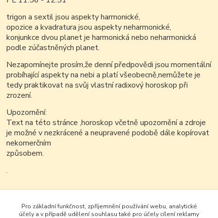
PL 11.56 - 12.51
trigon a sextil jsou aspekty harmonické,
opozice a kvadratura jsou aspekty neharmonické,
konjunkce dvou planet je harmonická nebo neharmonická
podle zúčastněných planet.
Nezapomínejte prosím,že denní předpovědi jsou momentální
probíhající aspekty na nebi a platí všeobecně,nemůžete je
tedy praktikovat na svůj vlastní radixový horoskop při
zrození.
Upozornění:
Text na této stránce ,horoskop včetně upozornění a zdroje
je možné v nezkrácené a neupravené podobě dále kopírovat
nekomerčním
způsobem.
.
.
.
Pro základní funkčnost, zpříjemnění používání webu, analytické
účely a v případě udělení souhlasu také pro účely cílení reklamy