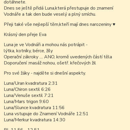
dotáhnete.
Dnes se ještě přidá Luna,která přestupuje do znamení
Vodnáře a tak den bude veselý a plný smíchu.
Přeji také vše nejlepší těm,kteří mají dnes narozeniny
♥
Krásný den přeje Eva
Luna je ve Vodnáři a mohou nás potrápit -
lýtka, kotníky, bérce, žíly
Operační zákroky .... ANO, kromě uvedených částí těla
Doporučení :masáž nohou, ošetř. křečových žil
Pro své žáky - najděte si dnešní aspekty.
Luna/Uran kvadratura 2:31
Luna/Chiron sextil 6:26
Luna/Venuše sextil 7:21
Luna/Mars trigon 9:60
Luna/Slunce kvadratura 11:56
Luna vstupuje do Znamení Vodnáře 12:51
Luna/Merkur kvadratura 14:30