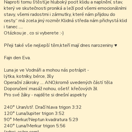
Naproti tomu štěstí,je hluboký pocit klidu a naplnění, stav,
který ve skutečnosti proniká a leží pod všemi emocionálními
stavy, všemi radostmi i zármutky, které nám přijdou do
cesty.“ má zcela jiný rozměr.Klidná středa nám přichystá klid
i tanec .....
Otázkou je , co si vyberete :-)
Přeji také vše nejlepší těm,kteří mají dnes narozeniny
♥
Fajn den Eva.
Luna je ve Vodnáři a mohou nás potrápit -
lýtka, kotníky, bérce, žíly
Operační zákroky .... ANO,kromě uvedených částí těla
Doporučení :masáž nohou, ošetř. křečových žil
Pro své žáky - najděte si dnešní aspekty
240° Uran/stř. Dračí hlava trigon 3:32
120° Luna/Jupiter trigon 3:52
90° Merkur/Neptun kvadratura 5:29
240° Luna/Merkur trigon 5:56