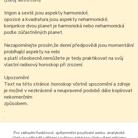
(zdroj: astro.com)
trigon a sextil jsou aspekty harmonické,
opozice a kvadratura jsou aspekty neharmonické,
konjunkce dvou planet je harmonická nebo neharmonická
podle zúčastněných planet.
.
Nezapomínejte prosím,že denní předpovědi jsou momentální
probíhající aspekty na nebi
a platí všeobecně,nemůžete je tedy praktikovat na svůj
vlastní radixový horoskop při zrození.
.
Upozornění:
Text na této stránce ,horoskop včetně upozornění a zdroje
je možné v nezkrácené a neupravené podobě dále kopírovat
nekomerčním
způsobem..
.
.
.
Pro základní funkčnost, zpříjemnění používání webu, analytické
účely a v případě udělení souhlasu také pro účely cílení reklamy