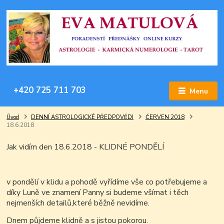
+420 725 711 703
Menu
Úvod
DENNÍ ASTROLOGICKÉ PŘEDPOVĚDI
ČERVEN 2018
18.6.2018
Jak vidím den 18.6.2018 - KLIDNÉ PONDĚLÍ
v pondělí v klidu a pohodě vyřídíme vše co potřebujeme a
díky Luně ve znamení Panny si budeme všímat i těch
nejmenších detailů,které běžně nevidíme.
Dnem půjdeme klidně a s jistou pokorou.