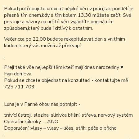
Pokud potřebujete urovnat nějaké věci v práci,tak pondělí je
přesně tím dnem,kdy s tím kolem 13.30 můžete začít. Své
postoje a názory na určité věci vyjádříte originálním
způsobem,který bude i citlivý k ostatním.
Večer cca po 22.00 budete rekapitulovat den s vnitřním
klidem,který vás možná až překvapí.
.
Přeji také vše nejlepší těm,kteří mají dnes narozeniny
♥
Fajn den Eva.
Pokud se chcete objednat na konzultaci - kontaktujte mě
725 711 703.
Luna je v Panně ohou nás potrápit -
trávící ústrojí, slezina, slinivka břišní, střeva, nervový systém
Operační zákroky .... ANO
Doporučení :vlasy – vlasy – účes, střih; péče o břicho
.