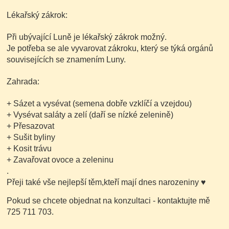
Lékařský zákrok:
Při ubývající Luně je lékařský zákrok možný.
Je potřeba se ale vyvarovat zákroku, který se týká orgánů
souvisejících se znamením Luny.
Zahrada:
+ Sázet a vysévat
(semena dobře vzklíčí a vzejdou)
+ Vysévat saláty a zelí
(daří se nízké zelenině)
+ Přesazovat
+ Sušit byliny
+ Kosit trávu
+ Zavařovat ovoce a zeleninu
.
Přeji také vše nejlepší těm,kteří mají dnes narozeniny
♥
Pokud se chcete objednat na konzultaci - kontaktujte mě
725 711 703.