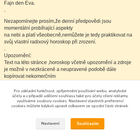
Fajn den Eva.
.
Nezapomínejte prosím,že denní předpovědi jsou
momentální probíhající aspekty
na nebi a platí všeobecně,nemůžete je tedy praktikovat na
svůj vlastní radixový horoskop při zrození.
.
Upozornění:
Text na této stránce ,horoskop včetně upozornění a zdroje
je možné v nezkrácené a neupravené podobě dále
kopírovat nekomerčním
způsobem.
Pro základní funkčnost, zpříjemnění používání webu, analytické
účely a v případě udělení souhlasu také pro účely cílení reklamy
využíváme soubory cookies. Nastavení vlastních preferencí
cookies můžete kdykoli upravit odkazem ve spodní části stránek.
Souhlasím
Nastavení
Google+
Vytvořeno na
Eshop-rychle.cz