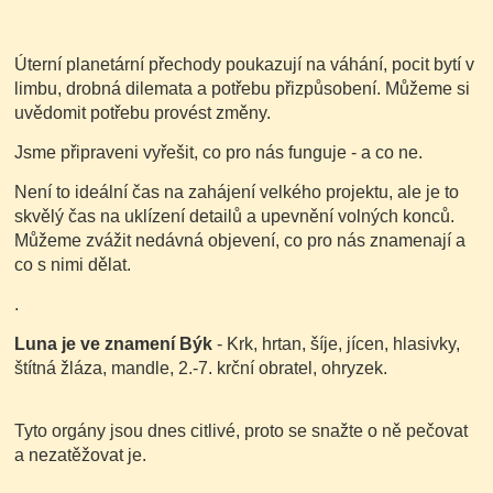
Úterní planetární přechody poukazují na váhání, pocit bytí v
limbu, drobná dilemata a potřebu přizpůsobení. Můžeme si
uvědomit potřebu provést změny.
Jsme připraveni vyřešit, co pro nás funguje - a co ne.
Není to ideální čas na zahájení velkého projektu, ale je to
skvělý čas na uklízení detailů a upevnění volných konců.
Můžeme zvážit nedávná objevení, co pro nás znamenají a
co s nimi dělat.
.
Luna je ve znamení
Býk
- Krk, hrtan, šíje, jícen, hlasivky,
štítná žláza, mandle, 2.-7. krční obratel, ohryzek.
Tyto orgány jsou dnes citlivé, proto se snažte o ně pečovat
a nezatěžovat je.