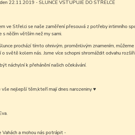
ím den 22.11.2019 - SLUNCE VSTUPUJE DO STŘELCE
m ve Střelci se naše zaměření přesouvá z potřeby intimního spo
se s něčím větším než my sami.
Slunce prochází tímto ohnivým, proměnlivým znamením, můžeme 
o světě kolem nás. Jsme více schopni shromáždit odvahu rozšíři
t náchylní k přehánění našich očekávání.
é vše nejlepší těm,kteří mají dnes narozeniny
♥
Eva.
e Vahách a mohou nás potrápit -