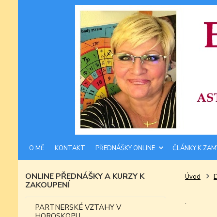
O MĚ
KONTAKT
PŘEDNÁŠKY ONLINE
ČLÁNKY K ZAM
ONLINE PŘEDNÁŠKY A KURZY K
Úvod
ZAKOUPENÍ
.
PARTNERSKÉ VZTAHY V
HOROSKOPU