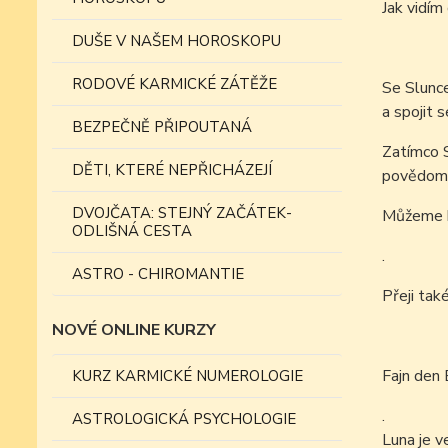
Jak vid
DUŠE V NAŠEM HOROSKOPU
RODOVÉ KARMICKÉ ZÁTĚŽE
Se Slunce
a spojit 
BEZPEČNĚ PŘIPOUTANÁ
Zatímco 
DĚTI, KTERÉ NEPŘICHÁZEJÍ
povědomí 
DVOJČATA: STEJNÝ ZAČÁTEK-
Můžeme bý
ODLIŠNÁ CESTA
.
ASTRO - CHIROMANTIE
Přeji tak
NOVÉ ONLINE KURZY
Fajn den 
KURZ KARMICKÉ NUMEROLOGIE
.
ASTROLOGICKÁ PSYCHOLOGIE
Luna je v