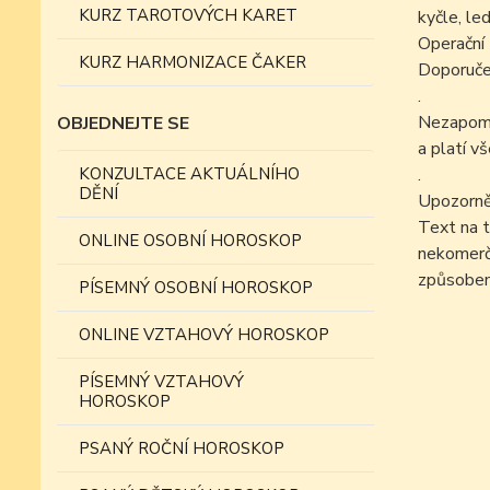
KURZ TAROTOVÝCH KARET
kyčle, led
Operační 
KURZ HARMONIZACE ČAKER
Doporučen
.
Nezapomín
OBJEDNEJTE SE
a platí v
KONZULTACE AKTUÁLNÍHO
.
DĚNÍ
Upozorně
Text na t
ONLINE OSOBNÍ HOROSKOP
nekomer
způsobe
PÍSEMNÝ OSOBNÍ HOROSKOP
ONLINE VZTAHOVÝ HOROSKOP
PÍSEMNÝ VZTAHOVÝ
HOROSKOP
PSANÝ ROČNÍ HOROSKOP