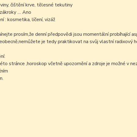
viny, čištění krve, tělesné tekutiny
zákroky .... Ano
í : kosmetika, líčení, vizáž
ejte prosím,že denní předpovědi jsou momentální probíhající as
šeobecně,nemůžete je tedy praktikovat na svůj vlastní radixový h
ní:
éto stránce ,horoskop včetně upozornění a zdroje je možné v n
čním
m.