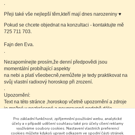
.
Přeji také vše nejlepší těm,kteří mají dnes narozeniny
♥
Pokud se chcete objednat na konzultaci - kontaktujte mě
725 711 703.
Fajn den Eva.
.
Nezapomínejte prosím,že denní předpovědi jsou
momentální probíhající aspekty
na nebi a platí všeobecně,nemůžete je tedy praktikovat na
svůj vlastní radixový horoskop při zrození.
.
Upozornění:
Text na této stránce ,horoskop včetně upozornění a zdroje
je možné v nezkrácené a neupravené podobě dále
kopírovat nekomerčním
Pro základní funkčnost, zpříjemnění používání webu, analytické
způsobem.
účely a v případě udělení souhlasu také pro účely cílení reklamy
využíváme soubory cookies. Nastavení vlastních preferencí
cookies můžete kdykoli upravit odkazem ve spodní části stránek.