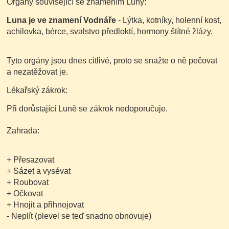
Orgány související se znamením Luny:
Luna je ve znamení
Vodnáře
- Lýtka, kotníky, holenní kost,
achilovka, bérce, svalstvo předloktí, hormony štítné žlázy.
Tyto orgány jsou dnes citlivé, proto se snažte o ně pečovat
a nezatěžovat je.
Lékařský zákrok:
Při dorůstající Luně se zákrok nedoporučuje.
Zahrada:
+ Přesazovat
+ Sázet a vysévat
+ Roubovat
+ Očkovat
+ Hnojit a přihnojovat
- Neplít
(plevel se teď snadno obnovuje)