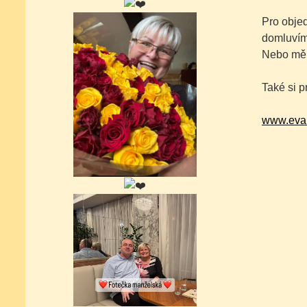
Pro objed
domluvíme
Nebo mě 
Také si p
www.eva