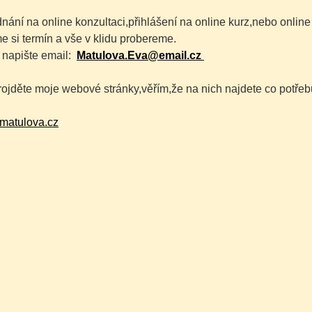
nání na online konzultaci,přihlášení na online kurz,nebo online
 si termín a vše v klidu probereme.
napište email:
Matulova.Eva@email.cz
rojděte moje webové stránky,věřím,že na nich najdete co potřeb
matulova.cz