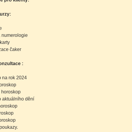
urzy:
e
 numerologie
karty
ace čaker
onzultace :
 na rok 2024
oroskop
 horoskop
 aktuálního dění
horoskop
roskop
oroskop
poukazy.