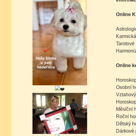
Online K
Astrologi
Karmická
Tarotové 
Harmoniz
Online k
Horoskop
Osobní h
Vztahový
Horoskop
Měsíční 
Roční ho
Dětský h
Dárkové 