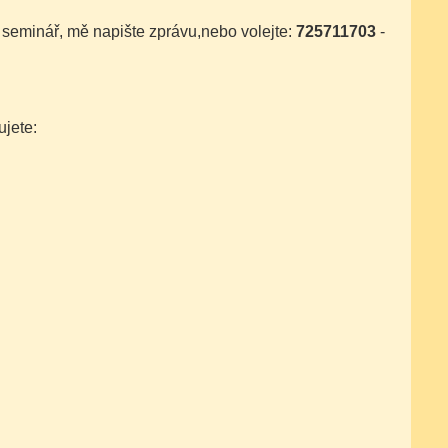
 seminář, mě napište zprávu,nebo volejte:
725711703
-
ujete: