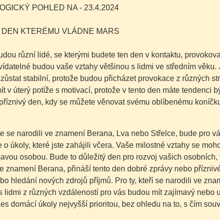
GICKÝ POHLED NA - 23.4.2024
- DEN KTERÉMU VLÁDNE MARS
udou různí lidé, se kterými budete ten den v kontaktu, provokovat
ídatelné budou vaše vztahy většinou s lidmi ve středním věku.
zůstat stabilní, protože budou přicházet provokace z různých str
t v úterý potíže s motivací, protože v tento den máte tendenci bý
 příznivý den, kdy se můžete věnovat svému oblíbenému koníčku
te se narodili ve znamení Berana, Lva nebo Střelce, bude pro 
 o úkoly, které jste zahájili včera. Vaše milostné vztahy se mo
mavou osobou. Bude to důležitý den pro rozvoj vašich osobních, fi
ve znamení Berana, přináší tento den dobré zprávy nebo příznivé př
o hledání nových zdrojů příjmů. Pro ty, kteří se narodili ve zna
s lidmi z různých vzdáleností pro vás budou mít zajímavý nebo 
s domácí úkoly nejvyšší prioritou, bez ohledu na to, s čím souvi