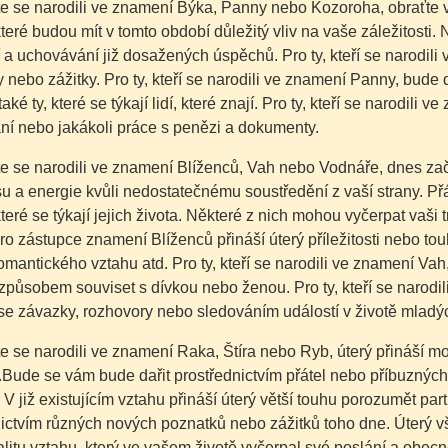
te se narodili ve znamení Býka, Panny nebo Kozoroha, obraťte 
teré budou mít v tomto období důležitý vliv na vaše záležitosti. Ne
a uchovávání již dosažených úspěchů. Pro ty, kteří se narodili
 nebo zážitky. Pro ty, kteří se narodili ve znamení Panny, bud
také ty, které se týkají lidí, které znají. Pro ty, kteří se narodil
ní nebo jakákoli práce s penězi a dokumenty.
e se narodili ve znamení Blíženců, Vah nebo Vodnáře, dnes začn
su a energie kvůli nedostatečnému soustředění z vaší strany. P
teré se týkají jejich života. Některé z nich mohou vyčerpat vaš
ro zástupce znamení Blíženců přináší úterý příležitosti nebo tou
mantického vztahu atd. Pro ty, kteří se narodili ve znamení Va
způsobem souviset s dívkou nebo ženou. Pro ty, kteří se narod
se závazky, rozhovory nebo sledováním událostí v životě mladých
e se narodili ve znamení Raka, Štíra nebo Ryb, úterý přináší 
Bude se vám bude dařit prostřednictvím přátel nebo příbuzných
. V již existujícím vztahu přináší úterý větší touhu porozumět p
ictvím různých nových poznatků nebo zážitků toho dne. Úterý vša
alitu vztahu, který ve vašem životě vyčerpal své poslání a obecn