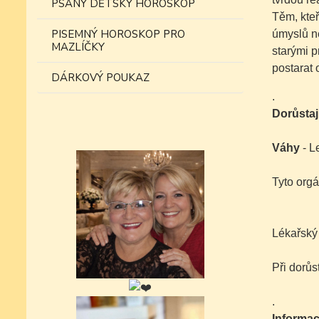
PSANÝ DĚTSKÝ HOROSKOP
Těm, kteř
PISEMNÝ HOROSKOP PRO
úmyslů ne
MAZLÍČKY
starými p
postarat 
DÁRKOVÝ POUKAZ
.
Dorůstaj
Váhy
- L
Tyto orgá
Lékařský
Při dorůs
.
Informac