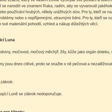
í se narodili ve znamení Raka, radím, aby se vyvarovali jakého
bo používání hrubých, někdy urážlivých slov. Pro ty, kteří se na
roblémy nebo s nepříjemnými, otravnými lidmi. Pro ty, kteří se 
o své materiální pohodlí, vzhled a nákup důležitých věcí.
ící Luna
edviny, močovod, močový měchýř, žíly, kůže jako orgán doteku, sl
ny jsou dnes citlivé, proto se snažte o ně pečovat a nezatěžovat
 zákrok:
tající Luně se zákrok nedoporučuje.
e pro klienty: