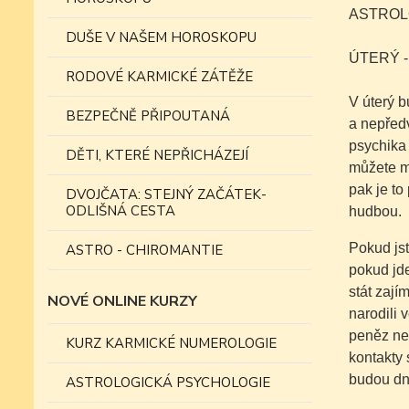
ASTROLO
DUŠE V NAŠEM HOROSKOPU
ÚTERÝ 
RODOVÉ KARMICKÉ ZÁTĚŽE
V úterý b
BEZPEČNĚ PŘIPOUTANÁ
a nepředv
psychika 
DĚTI, KTERÉ NEPŘICHÁZEJÍ
můžete mí
pak je to
DVOJČATA: STEJNÝ ZAČÁTEK-
ODLIŠNÁ CESTA
hudbou.
Pokud js
ASTRO - CHIROMANTIE
pokud jde
stát zají
NOVÉ ONLINE KURZY
narodili 
peněz neb
KURZ KARMICKÉ NUMEROLOGIE
kontakty 
budou dne
ASTROLOGICKÁ PSYCHOLOGIE