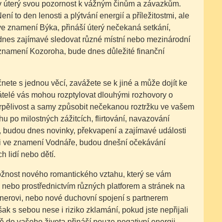
v úterý svou pozornost k vážným činům a závazkům.
ní to den lenosti a plýtvání energií a příležitostmi, ale
 ve znamení Býka, přináší úterý nečekaná setkání,
e dnes zajímavé sledovat různé místní nebo mezinárodní
i ve znamení Kozoroha, bude dnes důležité finanční
ete s jednou věcí, zavážete se k jiné a může dojít ke
řátelé vás mohou rozptylovat dlouhými rozhovory o
i trpělivost a samy způsobit nečekanou roztržku ve vašem
hu po milostných zážitcích, flirtování, navazování
h, budou dnes novinky, překvapení a zajímavé události
ili ve znamení Vodnáře, budou dnešní očekávání
 lidí nebo dětí.
možnost nového romantického vztahu, který se vám
 nebo prostřednictvím různých platforem a stránek na
artnerovi, nebo nové duchovní spojení s partnerem
k s sebou nese i riziko zklamání, pokud jste nepřijali
ě do vašeho života přináší pouze negativní energii.