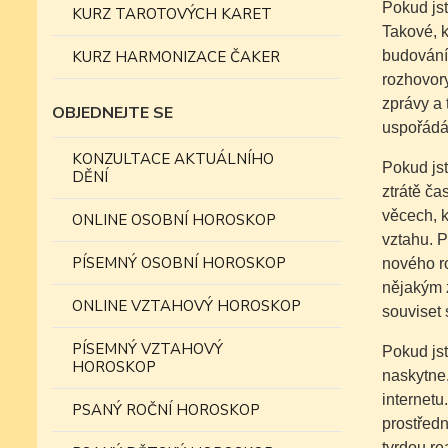
Pokud js
KURZ TAROTOVÝCH KARET
Takové, k
KURZ HARMONIZACE ČAKER
budování 
rozhovory
zprávy a 
OBJEDNEJTE SE
uspořádá
KONZULTACE AKTUÁLNÍHO
Pokud jst
DĚNÍ
ztrátě ča
věcech, k
ONLINE OSOBNÍ HOROSKOP
vztahu. P
PÍSEMNÝ OSOBNÍ HOROSKOP
nového ro
nějakým 
ONLINE VZTAHOVÝ HOROSKOP
souviset 
PÍSEMNÝ VZTAHOVÝ
Pokud jst
HOROSKOP
naskytne.
internetu
PSANÝ ROČNÍ HOROSKOP
prostředn
tvrdou re