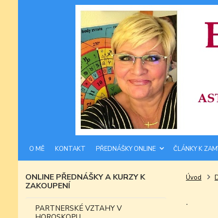
O MĚ
KONTAKT
PŘEDNÁŠKY ONLINE
ČLÁNKY K ZAM
ONLINE PŘEDNÁŠKY A KURZY K
Úvod
ZAKOUPENÍ
.
PARTNERSKÉ VZTAHY V
HOROSKOPU