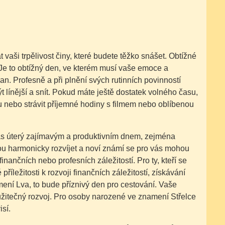
 vaši trpělivost činy, které budete těžko snášet. Obtížné
 Je to obtížný den, ve kterém musí vaše emoce a
an. Profesně a při plnění svých rutinních povinností
t línější a snít. Pokud máte ještě dostatek volného času,
 nebo strávit příjemné hodiny s filmem nebo oblíbenou
vás úterý zajímavým a produktivním dnem, zejména
hou harmonicky rozvíjet a noví známí se pro vás mohou
nančních nebo profesních záležitostí. Pro ty, kteří se
íležitosti k rozvoji finančních záležitostí, získávání
mení Lva, to bude příznivý den pro cestování. Vaše
užitečný rozvoj. Pro osoby narozené ve znamení Střelce
sí.