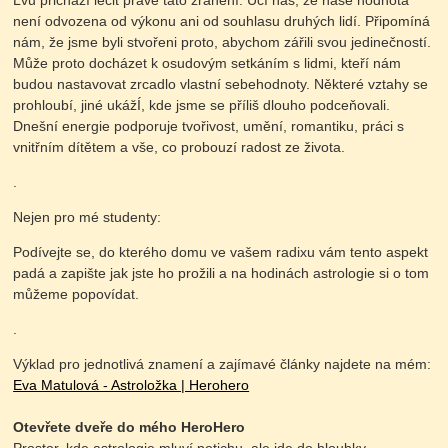
Lvu přichází léčit právě tato zranění. Učí nás, že naše hodnota
není odvozena od výkonu ani od souhlasu druhých lidí. Připomíná
nám, že jsme byli stvořeni proto, abychom zářili svou jedinečností.
Může proto docházet k osudovým setkáním s lidmi, kteří nám
budou nastavovat zrcadlo vlastní sebehodnoty. Některé vztahy se
prohloubí, jiné ukážÍ, kde jsme se příliš dlouho podceňovali.
Dnešní energie podporuje tvořivost, umění, romantiku, práci s
vnitřním dítětem a vše, co probouzí radost ze života.
.
Nejen pro mé studenty:
Podívejte se, do kterého domu ve vašem radixu vám tento aspekt
padá a zapište jak jste ho prožili a na hodinách astrologie si o tom
můžeme popovídat.
.
Výklad pro jednotlivá znamení a zajímavé články najdete na mém:
Eva Matulová - Astroložka | Herohero
Otevřete dveře do mého HeroHero