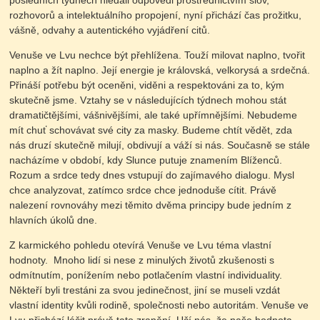
posledních týdnech hledali odpovědi prostřednictvím slov,
rozhovorů a intelektuálního propojení, nyní přichází čas prožitku,
vášně, odvahy a autentického vyjádření citů.
Venuše ve Lvu nechce být přehlížena. Touží milovat naplno, tvořit
naplno a žít naplno. Její energie je královská, velkorysá a srdečná.
Přináší potřebu být oceněni, viděni a respektováni za to, kým
skutečně jsme. Vztahy se v následujících týdnech mohou stát
dramatičtějšími, vášnivějšími, ale také upřímnějšími. Nebudeme
mít chuť schovávat své city za masky. Budeme chtít vědět, zda
nás druzí skutečně milují, obdivují a váží si nás. Současně se stále
nacházíme v období, kdy Slunce putuje znamením Blíženců.
Rozum a srdce tedy dnes vstupují do zajímavého dialogu. Mysl
chce analyzovat, zatímco srdce chce jednoduše cítit. Právě
nalezení rovnováhy mezi těmito dvěma principy bude jedním z
hlavních úkolů dne.
Z karmického pohledu otevírá Venuše ve Lvu téma vlastní
hodnoty. Mnoho lidí si nese z minulých životů zkušenosti s
odmítnutím, ponížením nebo potlačením vlastní individuality.
Někteří byli trestáni za svou jedinečnost, jiní se museli vzdát
vlastní identity kvůli rodině, společnosti nebo autoritám. Venuše ve