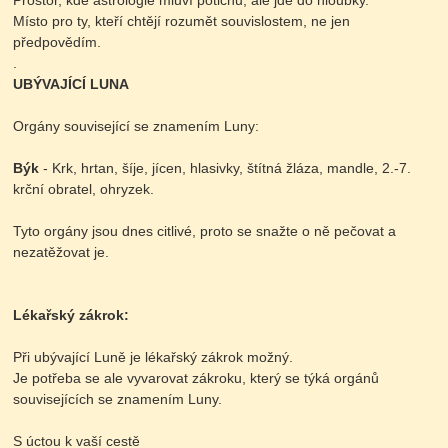
Prostor, kde astrologie mluví potichu, ale jde do hloubky.
Místo pro ty, kteří chtějí rozumět souvislostem, ne jen
předpovědím.
.
UBÝVAJÍCÍ LUNA
Orgány související se znamením Luny:
Býk
- Krk, hrtan, šíje, jícen, hlasivky, štítná žláza, mandle, 2.-7.
krční obratel, ohryzek.
Tyto orgány jsou dnes citlivé, proto se snažte o ně pečovat a
nezatěžovat je.
Lékařský zákrok:
Při ubývající Luně je lékařský zákrok možný.
Je potřeba se ale vyvarovat zákroku, který se týká orgánů
souvisejících se znamením Luny.
S úctou k vaší cestě