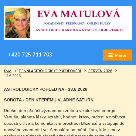
+420 725 711 703
Menu
Úvod
DENNÍ ASTROLOGICKÉ PŘEDPOVĚDI
ČERVEN 2026
13.6.2026
ASTROLOGICKÝ POHLED NA - 13.6.2026
SOBOTA - DEN KTERÉMU VLÁDNE SATURN
Dnešní den přináší významnou změnu v kolektivní energii.
Venuše, planeta lásky, vztahů, hodnot, krásy, radosti a tvořivosti,
opouští citlivé a komunikativní prostředí Blíženců a vstupuje do
ohnivého znamení Lva. Atmosféra se mění. Tam, kde jsme v