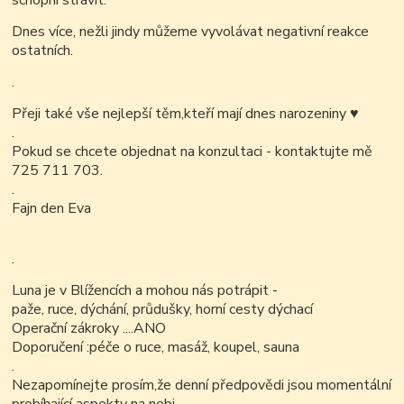
schopni strávit.
Dnes více, nežli jindy můžeme vyvolávat negativní reakce
ostatních.
.
Přeji také vše nejlepší těm,kteří mají dnes narozeniny
♥
.
Pokud se chcete objednat na konzultaci - kontaktujte mě
725 711 703.
.
Fajn den Eva
.
Luna je v Blížencích a mohou nás potrápit -
paže, ruce, dýchání, průdušky, horní cesty dýchací
Operační zákroky ....ANO
Doporučení :péče o ruce, masáž, koupel, sauna
.
Nezapomínejte prosím,že denní předpovědi jsou momentální