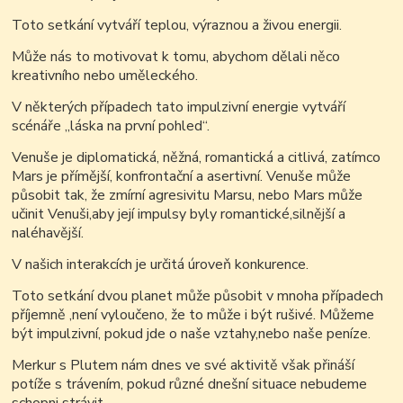
Toto setkání vytváří teplou, výraznou a živou energii.
Může nás to motivovat k tomu, abychom dělali něco
kreativního nebo uměleckého.
V některých případech tato impulzivní energie vytváří
scénáře „láska na první pohled“.
Venuše je diplomatická, něžná, romantická a citlivá, zatímco
Mars je přímější, konfrontační a asertivní. Venuše může
působit tak, že zmírní agresivitu Marsu, nebo Mars může
učinit Venuši,aby její impulsy byly romantické,silnější a
naléhavější.
V našich interakcích je určitá úroveň konkurence.
Toto setkání dvou planet může působit v mnoha případech
příjemně ,není vyloučeno, že to může i být rušivé. Můžeme
být impulzivní, pokud jde o naše vztahy,nebo naše peníze.
Merkur s Plutem nám dnes ve své aktivitě však přináší
potíže s trávením, pokud různé dnešní situace nebudeme