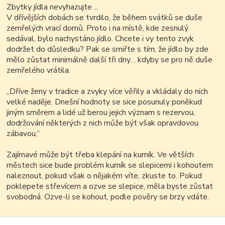
Zbytky jídla nevyhazujte ...
V dřívějších dobách se tvrdilo, že během svátků se duše
zemřelých vrací domů. Proto i na místě, kde zesnulý
sedával, bylo nachystáno jídlo. Chcete i vy tento zvyk
dodržet do důsledku? Pak se smiřte s tím, že jídlo by zde
mělo zůstat minimálně další tři dny… kdyby se pro ně duše
zemřelého vrátila.
„Dříve ženy v tradice a zvyky více věřily a vkládaly do nich
velké naděje. Dnešní hodnoty se sice posunuly poněkud
jiným směrem a lidé už berou jejich význam s rezervou,
dodržování některých z nich může být však opravdovou
zábavou,“
Zajímavé může být třeba klepání na kurník. Ve větších
městech sice bude problém kurník se slepicemi i kohoutem
naleznout, pokud však o nějakém víte, zkuste to. Pokud
poklepete střevícem a ozve se slepice, měla byste zůstat
svobodná. Ozve-li se kohout, podle pověry se brzy vdáte.