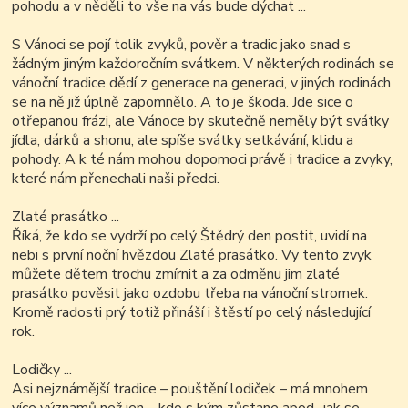
pohodu a v něděli to vše na vás bude dýchat ...
S Vánoci se pojí tolik zvyků, pověr a tradic jako snad s
žádným jiným každoročním svátkem. V některých rodinách se
vánoční tradice dědí z generace na generaci, v jiných rodinách
se na ně již úplně zapomnělo. A to je škoda. Jde sice o
otřepanou frázi, ale Vánoce by skutečně neměly být svátky
jídla, dárků a shonu, ale spíše svátky setkávání, klidu a
pohody. A k té nám mohou dopomoci právě i tradice a zvyky,
které nám přenechali naši předci.
Zlaté prasátko ...
Říká, že kdo se vydrží po celý Štědrý den postit, uvidí na
nebi s první noční hvězdou Zlaté prasátko. Vy tento zvyk
můžete dětem trochu zmírnit a za odměnu jim zlaté
prasátko pověsit jako ozdobu třeba na vánoční stromek.
Kromě radosti prý totiž přináší i štěstí po celý následující
rok.
Lodičky ...
Asi nejznámější tradice – pouštění lodiček – má mnohem