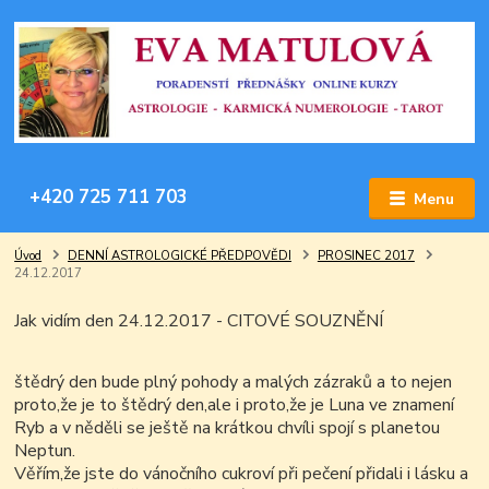
+420 725 711 703
Menu
Úvod
DENNÍ ASTROLOGICKÉ PŘEDPOVĚDI
PROSINEC 2017
24.12.2017
Jak vidím den 24.12.2017 - CITOVÉ SOUZNĚNÍ
štědrý den bude plný pohody a malých zázraků a to nejen
proto,že je to štědrý den,ale i proto,že je Luna ve znamení
Ryb a v něděli se ještě na krátkou chvíli spojí s planetou
Neptun.
Věřím,že jste do vánočního cukroví při pečení přidali i lásku a