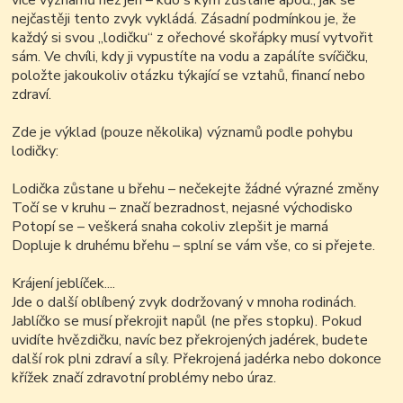
více významů než jen – kdo s kým zůstane apod., jak se
nejčastěji tento zvyk vykládá. Zásadní podmínkou je, že
každý si svou „lodičku“ z ořechové skořápky musí vytvořit
sám. Ve chvíli, kdy ji vypustíte na vodu a zapálíte svíčičku,
položte jakoukoliv otázku týkající se vztahů, financí nebo
zdraví.
Zde je výklad (pouze několika) významů podle pohybu
lodičky:
Lodička zůstane u břehu – nečekejte žádné výrazné změny
Točí se v kruhu – značí bezradnost, nejasné východisko
Potopí se – veškerá snaha cokoliv zlepšit je marná
Dopluje k druhému břehu – splní se vám vše, co si přejete.
Krájení jeblíček....
Jde o další oblíbený zvyk dodržovaný v mnoha rodinách.
Jablíčko se musí překrojit napůl (ne přes stopku). Pokud
uvidíte hvězdičku, navíc bez překrojených jadérek, budete
další rok plni zdraví a síly. Překrojená jadérka nebo dokonce
křížek značí zdravotní problémy nebo úraz.