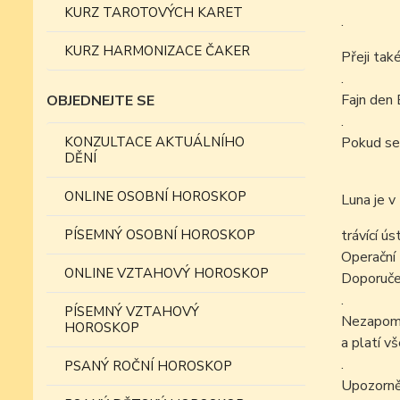
KURZ TAROTOVÝCH KARET
.
KURZ HARMONIZACE ČAKER
Přeji tak
.
Fajn den 
OBJEDNEJTE SE
.
KONZULTACE AKTUÁLNÍHO
Pokud se
DĚNÍ
ONLINE OSOBNÍ HOROSKOP
Luna je v
PÍSEMNÝ OSOBNÍ HOROSKOP
trávící ús
Operační 
ONLINE VZTAHOVÝ HOROSKOP
Doporučen
.
PÍSEMNÝ VZTAHOVÝ
Nezapomín
HOROSKOP
a platí v
.
PSANÝ ROČNÍ HOROSKOP
Upozorně