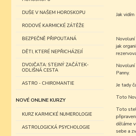
DUŠE V NAŠEM HOROSKOPU
Jak vid
RODOVÉ KARMICKÉ ZÁTĚŽE
BEZPEČNĚ PŘIPOUTANÁ
Novoluní 
jak organ
DĚTI, KTERÉ NEPŘICHÁZEJÍ
rezervova
DVOJČATA: STEJNÝ ZAČÁTEK-
Novoluní 
ODLIŠNÁ CESTA
Panny.
ASTRO - CHIROMANTIE
Je tady č
Toto Novo
NOVÉ ONLINE KURZY
Toto stel
KURZ KARMICKÉ NUMEROLOGIE
připraven
děláme vě
ASTROLOGICKÁ PSYCHOLOGIE
sebe a zv