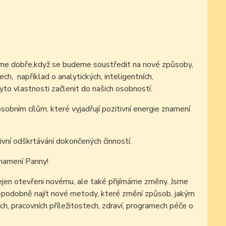
áme dobře,když se budeme soustředit na nové způsoby,
h, například o analytických, inteligentních,
tyto vlastnosti začlenit do našich osobností.
obním cílům, které vyjadřují pozitivní energie znamení
vní odškrtávání dokončených činností.
znamení Panny!
nejen otevřeni novému, ale také přijímáme změny. Jsme
vděpodobně najít nové metody, které změní způsob, jakým
ch, pracovních příležitostech, zdraví, programech péče o