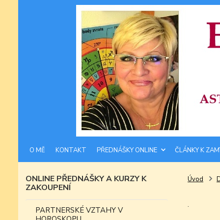
O MĚ
KONTAKT
PŘEDNÁŠKY ONLINE
ČLÁNKY K ZAM
ONLINE PŘEDNÁŠKY A KURZY K
Úvod
ZAKOUPENÍ
.
PARTNERSKÉ VZTAHY V
HOROSKOPU