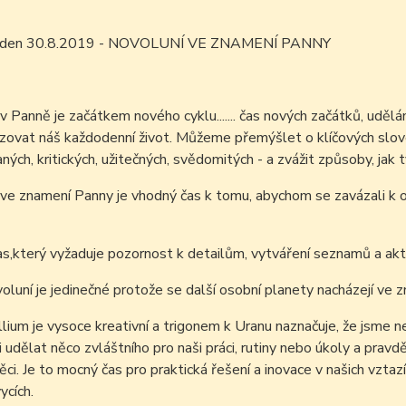
ím den 30.8.2019 - NOVOLUNÍ VE ZNAMENÍ PANNY
v Panně je začátkem nového cyklu.......
čas nových začátků, uděl
izovat náš každodenní život.
Můžeme přemýšlet o klíčových slovec
ných, kritických, užitečných, svědomitých - a zvážit způsoby, jak 
ve znamení Panny je vhodný čas k tomu, abychom se zavázali k os
as,který vyžaduje pozornost k detailům,
vytváření seznamů a akti
luní je jedinečné protože se další osobní planety nacházejí ve 
lium je vysoce kreativní a trigonem k Uranu naznačuje, že jsme 
i udělat něco zvláštního pro naši práci, rutiny nebo úkoly a pra
ci. Je to mocný čas pro praktická řešení a inovace v našich vztazí
ycích.