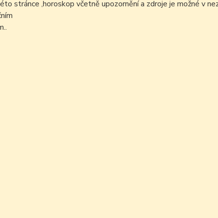
éto stránce ,horoskop včetně upozornění a zdroje je možné v n
čním
..