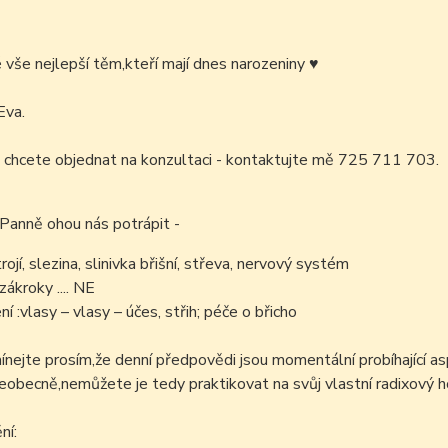
é vše nejlepší těm,kteří mají dnes narozeniny
♥
Eva.
 chcete objednat na konzultaci - kontaktujte mě 725 711 703.
 Panně ohou nás potrápit -
trojí, slezina, slinivka břišní, střeva, nervový systém
zákroky .... NE
í :vlasy – vlasy – účes, střih; péče o břicho
ejte prosím,že denní předpovědi jsou momentální probíhající as
šeobecně,nemůžete je tedy praktikovat na svůj vlastní radixový h
ní: