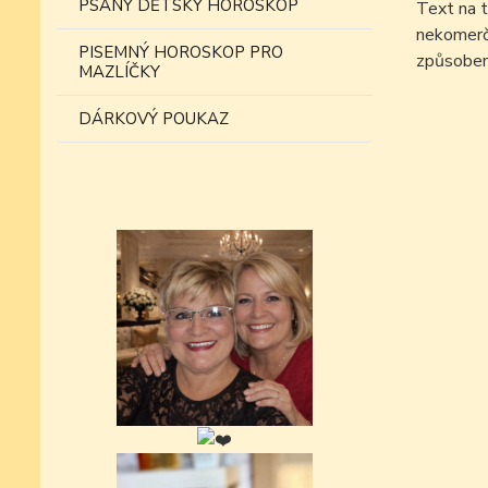
PSANÝ DĚTSKÝ HOROSKOP
Text na t
nekomer
PISEMNÝ HOROSKOP PRO
způsobem
MAZLÍČKY
DÁRKOVÝ POUKAZ