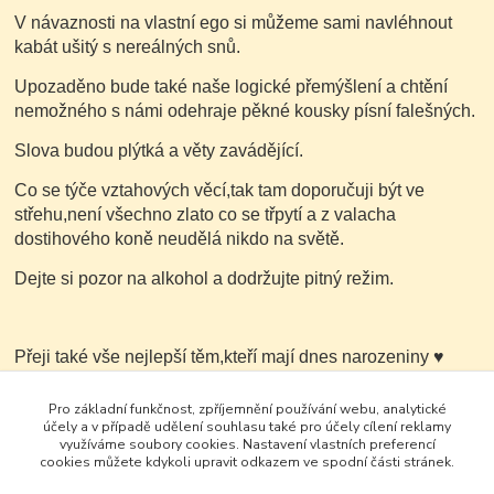
V návaznosti na vlastní ego si můžeme sami navléhnout
kabát ušitý s nereálných snů.
Upozaděno bude také naše logické přemýšlení a chtění
nemožného s námi odehraje pěkné kousky písní falešných.
Slova budou plýtká a věty zavádějící.
Co se týče vztahových věcí,tak tam doporučuji být ve
střehu,není všechno zlato co se třpytí a z valacha
dostihového koně neudělá nikdo na světě.
Dejte si pozor na alkohol a dodržujte pitný režim.
Přeji také vše nejlepší těm,kteří mají dnes narozeniny
♥
Fajn den Eva.
Pro základní funkčnost, zpříjemnění používání webu, analytické
účely a v případě udělení souhlasu také pro účely cílení reklamy
využíváme soubory cookies. Nastavení vlastních preferencí
cookies můžete kdykoli upravit odkazem ve spodní části stránek.