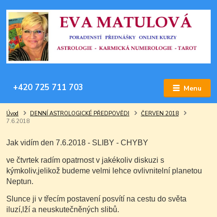
+420 725 711 703
Menu
Úvod
DENNÍ ASTROLOGICKÉ PŘEDPOVĚDI
ČERVEN 2018
7.6.2018
Jak vidím den 7.6.2018 - SLIBY - CHYBY
ve čtvrtek radím opatrnost v jakékoliv diskuzi s
kýmkoliv,jelikož budeme velmi lehce ovlivnitelní planetou
Neptun.
Slunce ji v třecím postavení posvítí na cestu do světa
iluzí,lží a neuskutečněných slibů.