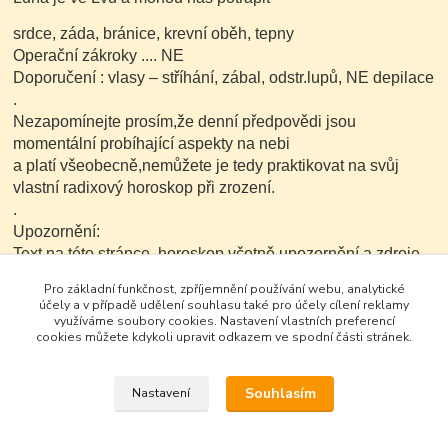
srdce, záda, bránice, krevní oběh, tepny
Operační zákroky .... NE
Doporučení : vlasy – stříhání, zábal, odstr.lupů, NE depilace
.
Nezapomínejte prosím,že denní předpovědi jsou
momentální probíhající aspekty na nebi
a platí všeobecně,nemůžete je tedy praktikovat na svůj
vlastní radixový horoskop při zrození.
.
Upozornění:
Text na této stránce ,horoskop včetně upozornění a zdroje
je možné v nezkrácené a neupravené podobě dále
Pro základní funkčnost, zpříjemnění používání webu, analytické
kopírovat nekomerčním
účely a v případě udělení souhlasu také pro účely cílení reklamy
způsobem..
využíváme soubory cookies. Nastavení vlastních preferencí
cookies můžete kdykoli upravit odkazem ve spodní části stránek.
Souhlasím
Nastavení
Google+
Vytvořeno na
Eshop-rychle.cz