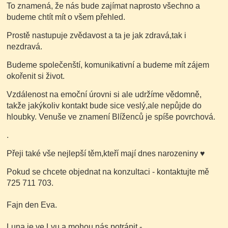
To znamená, že nás bude zajímat naprosto všechno a
budeme chtít mít o všem přehled.
Prostě nastupuje zvědavost a ta je jak zdravá,tak i
nezdravá.
Budeme společenští, komunikativní a budeme mít zájem
okořenit si život.
Vzdálenost na emoční úrovni si ale udržíme vědomně,
takže jakýkoliv kontakt bude sice veslý,ale nepůjde do
hloubky. Venuše ve znamení Blíženců je spíše povrchová.
.
Přeji také vše nejlepší těm,kteří mají dnes narozeniny
♥
Pokud se chcete objednat na konzultaci - kontaktujte mě
725 711 703.
Fajn den Eva.
Luna je ve Lvu a mohou nás potrápit -