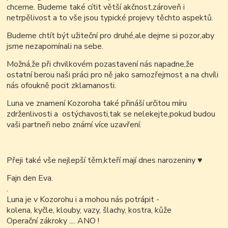
chceme. Budeme také cítit větší akčnost,zároveň i
netrpělivost a to vše jsou typické projevy těchto aspektů.
Budeme chtít být užiteční pro druhé,ale dejme si pozor,aby
jsme nezapomínali na sebe.
Možná,že při chvilkovém pozastavení nás napadne,že
ostatní berou naši práci pro ně jako samozřejmost a na chvíli
nás ofoukně pocit zklamanosti.
Luna ve znamení Kozoroha také přináší určitou míru
zdrženlivosti a ostýchavosti,tak se nelekejte,pokud budou
vaši partneři nebo známí více uzavření.
Přeji také vše nejlepší těm,kteří mají dnes narozeniny
♥
Fajn den Eva.
.
Luna je v Kozorohu i a mohou nás potrápit -
kolena, kyčle, klouby, vazy, šlachy, kostra, kůže
Operační zákroky .... ANO !