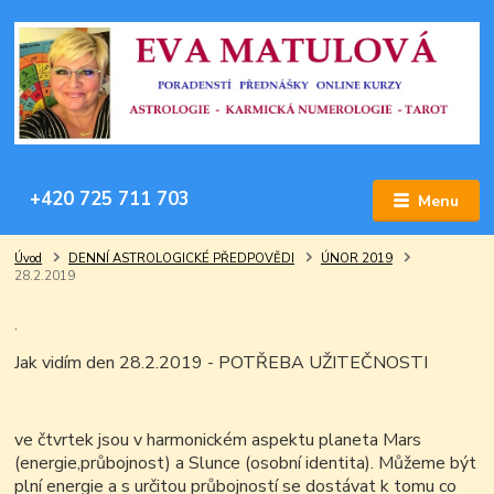
+420 725 711 703
Menu
Úvod
DENNÍ ASTROLOGICKÉ PŘEDPOVĚDI
ÚNOR 2019
28.2.2019
.
Jak vidím den 28.2.2019 - POTŘEBA UŽITEČNOSTI
ve čtvrtek jsou v harmonickém aspektu planeta Mars
(energie
,průbojnost) a Slunce (osobní identita). Můžeme být
plní energie a s určitou průbojností se dostávat k tomu co