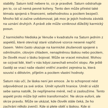
stability. Saturn totiž nebere to, co je pravdivé. Saturn odstraňuje
jen to, co už nemá pevné kořeny. Tento den může přinést také
témata spojená s financemi, sebehodnotou a pocitem bezpečí.
Mnoho lidí si začne uvědomovat, jak moc je jejich hodnota závislá
na uznání druhých. A právě zde může vzniknout důležitý karmický
posun.
Z karmického hlediska je Venuše v kvadratuře na Saturn jedním z
aspektů, které otevírají staré vztahové vzorce nesené napříč
časem. Velmi často ukazuje na karmické zkušenosti spojené s
odmítnutím, citovým chladem, nenaplněnou láskou nebo pocitem,
že člověk musí o lásku bojovat. Může se vracet minulost. Mohou
se ozývat lidé, kteří v nás kdysi zanechali emoční stopu. Ale ještě
častěji se vrací naše vlastní vnitřní zranění zejména ta, která
souvisí s dětstvím, přijetím a pocitem vlastní hodnoty.
Saturn nás učí, že láska není jen emoce. Je to schopnost nést
odpovědnost za své srdce. Umět vytvořit hranice. Umět si vážit
sebe sama natolik, že nepřijmeme méně, než si zasloužíme. Tento
aspekt proto může být velmi transformační. Ne skrze euforii, ale
skrze pravdu. Může se ukázat, kde člověk stále čeká, že ho
zachrání někdo zvenčí. Kde si plete oběť s láskou. Kde si