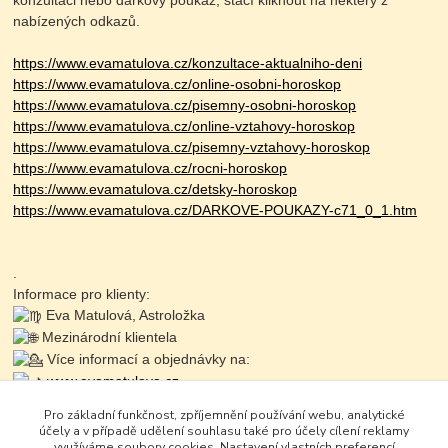
konzultaci nebo dárkový poukaz, stačí kliknout na některý z
nabízených odkazů.
https://www.evamatulova.cz/konzultace-aktualniho-deni
https://www.evamatulova.cz/online-osobni-horoskop
https://www.evamatulova.cz/pisemny-osobni-horoskop
https://www.evamatulova.cz/online-vztahovy-horoskop
https://www.evamatulova.cz/pisemny-vztahovy-horoskop
https://www.evamatulova.cz/rocni-horoskop
https://www.evamatulova.cz/detsky-horoskop
https://www.evamatulova.cz/DARKOVE-POUKAZY-c71_0_1.htm
.
Informace pro klienty:
Eva Matulová, Astroložka
Mezinárodní klientela
Více informací a objednávky na:
www.evamatulova.cz
Online konzultace:
Pro základní funkčnost, zpříjemnění používání webu, analytické
Objednaní: 725 711 703
účely a v případě udělení souhlasu také pro účely cílení reklamy
Zapište se do online
využíváme soubory cookies. Nastavení vlastních preferencí