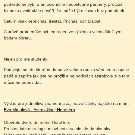
podvědomě vybírá emocionálně nedostupné partnery, protože
hluboko uvnitř stále nevěří, že může být milován bez podmínek.
Saturn však nepřichází trestat. Přichází učit zralosti.
A právě proto může být tento den ve výsledku velmi důležitým
bodem obratu.
.
Nejen pro mé studenty:
Podívejte se, do kterého domu ve vašem radixu vám tento aspekt
padá a zapište jak jste ho prožili a na hodinách astrologie si o tom
můžeme popovídat.
.
Výklad pro jednotlivá znamení a zajímavé články najdete na mém:
Eva Matulová - Astroložka | Herohero
Otevřete dveře do mého HeroHero
Prostor, kde astrologie mluví potichu, ale jde do hloubky.