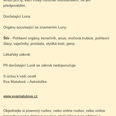
Místo pro ty, kteří chtějí rozumět souvislostem, ne jen
předpovědím.
.
Dorůstající Luna
Orgány související se znamením Luny:
Štír
- Pohlavní orgány, konečník, anus, močová trubice, pohlavní
žlázy, vaječníky, prostata, stydká kost, geny.
Lékařský zákrok:
Při dorůstající Luně se zákrok nedoporučuje.
S úctou k vaší cestě
Eva Matulová – Astroložka
www.evamatulova.cz
Objednejte si písemný rozbor, nebo online rozbor, nebo online