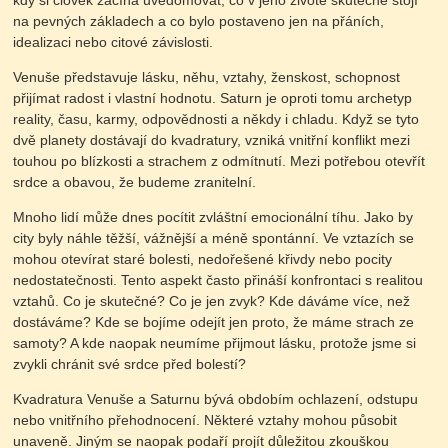
kdy si člověk začíná uvědomovat, co v jeho životě skutečně stojí
na pevných základech a co bylo postaveno jen na přáních,
idealizaci nebo citové závislosti.
Venuše představuje lásku, něhu, vztahy, ženskost, schopnost
přijímat radost i vlastní hodnotu. Saturn je oproti tomu archetyp
reality, času, karmy, odpovědnosti a někdy i chladu. Když se tyto
dvě planety dostávají do kvadratury, vzniká vnitřní konflikt mezi
touhou po blízkosti a strachem z odmítnutí. Mezi potřebou otevřít
srdce a obavou, že budeme zranitelní.
Mnoho lidí může dnes pocítit zvláštní emocionální tíhu. Jako by
city byly náhle těžší, vážnější a méně spontánní. Ve vztazích se
mohou otevírat staré bolesti, nedořešené křivdy nebo pocity
nedostatečnosti. Tento aspekt často přináší konfrontaci s realitou
vztahů. Co je skutečné? Co je jen zvyk? Kde dáváme více, než
dostáváme? Kde se bojíme odejít jen proto, že máme strach ze
samoty? A kde naopak neumíme přijmout lásku, protože jsme si
zvykli chránit své srdce před bolestí?
Kvadratura Venuše a Saturnu bývá obdobím ochlazení, odstupu
nebo vnitřního přehodnocení. Některé vztahy mohou působit
unaveně. Jiným se naopak podaří projít důležitou zkouškou