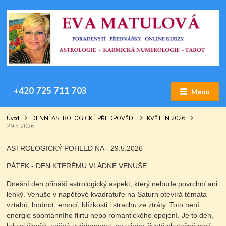
+420 725 711 703
Menu
Úvod
DENNÍ ASTROLOGICKÉ PŘEDPOVĚDI
KVĚTEN 2026
29.5.2026
ASTROLOGICKÝ POHLED NA - 29.5.2026
PÁTEK - DEN KTERÉMU VLÁDNE VENUŠE
Dnešní den přináší astrologický aspekt, který nebude povrchní ani
lehký. Venuše v napěťové kvadratuře na Saturn otevírá témata
vztahů, hodnot, emocí, blízkosti i strachu ze ztráty. Toto není
energie spontánního flirtu nebo romantického opojení. Je to den,