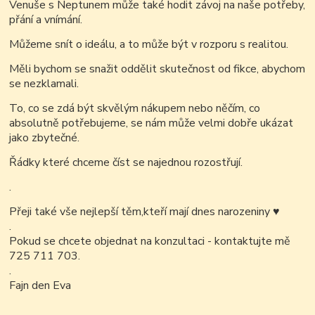
Venuše s Neptunem může také hodit závoj na naše potřeby,
přání a vnímání.
Můžeme snít o ideálu, a to může být v rozporu s realitou.
Měli bychom se snažit oddělit skutečnost od fikce, abychom
se nezklamali.
To, co se zdá být skvělým nákupem nebo něčím, co
absolutně potřebujeme, se nám může velmi dobře ukázat
jako zbytečné.
Řádky které chceme číst se najednou rozostřují.
.
Přeji také vše nejlepší těm,kteří mají dnes narozeniny
♥
.
Pokud se chcete objednat na konzultaci - kontaktujte mě
725 711 703.
.
Fajn den Eva