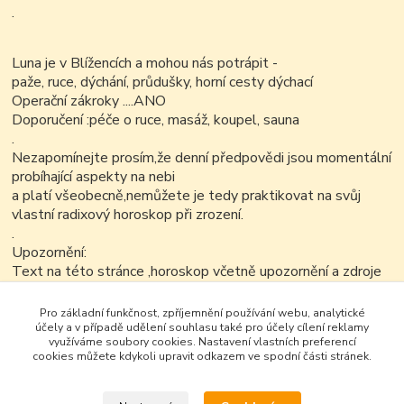
.
Luna je v Blížencích a mohou nás potrápit -
paže, ruce, dýchání, průdušky, horní cesty dýchací
Operační zákroky ....ANO
Doporučení :péče o ruce, masáž, koupel, sauna
.
Nezapomínejte prosím,že denní předpovědi jsou momentální
probíhající aspekty na nebi
a platí všeobecně,nemůžete je tedy praktikovat na svůj
vlastní radixový horoskop při zrození.
.
Upozornění:
Text na této stránce ,horoskop včetně upozornění a zdroje
je možné v nezkrácené a neupravené podobě.
Pro základní funkčnost, zpříjemnění používání webu, analytické
účely a v případě udělení souhlasu také pro účely cílení reklamy
využíváme soubory cookies. Nastavení vlastních preferencí
cookies můžete kdykoli upravit odkazem ve spodní části stránek.