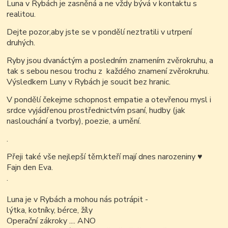
Luna v Rybách je zasněná a ne vždy bývá v kontaktu s
realitou.
Dejte pozor,aby jste se v pondělí neztratili v utrpení
druhých.
Ryby jsou dvanáctým a posledním znamením zvěrokruhu, a
tak s sebou nesou trochu z každého znamení zvěrokruhu.
Výsledkem Luny v Rybách je soucit bez hranic.
V pondělí čekejme schopnost empatie a otevřenou mysl i
srdce vyjádřenou
prostřednictvím psaní, hudby (jak
naslouchání a tvorby), poezie, a umění.
.
Přeji také vše nejlepší těm,kteří mají dnes narozeniny
♥
Fajn den Eva.
.
Luna je v Rybách a mohou nás potrápit -
lýtka, kotníky, bérce, žíly
Operační zákroky .... ANO