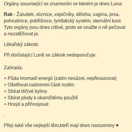
Orgány související se znamením ve kterém je dnes Luna:
Rak
- Žaludek, sliznice, vaječníky, děloha, vagina, prsa,
pohrudnice, pobřišnice, lymfatický systém, sternální kost.
Tyto orgány jsou dnes citlivé, proto se snažte o ně pečovat
a nezatěžovat je.
Lékařský zákrok:
Při dorůstající Luně se zákrok nedoporučuje.
Zahrada:
+ Půda hromadí energii
(zatím nesázet, nepřesazovat)
+ Ošetřovat nadzemní části rostlin
+ Sbírat léčivé byliny
+ Sbírat plody k okamžitému použití
+ Hnojit a přihnojovat
.
Přeji také vše nejlepší těm,kteří mají dnes narozeniny
♥