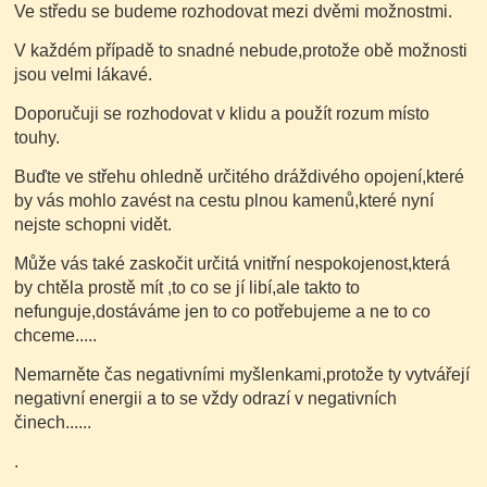
Ve středu se budeme rozhodovat mezi dvěmi možnostmi.
V každém případě to snadné nebude,protože obě možnosti
jsou velmi lákavé.
Doporučuji se rozhodovat v klidu a použít rozum místo
touhy.
Buďte ve střehu ohledně určitého dráždivého opojení,které
by vás mohlo zavést na cestu plnou kamenů,které nyní
nejste schopni vidět.
Může vás také zaskočit určitá vnitřní nespokojenost,která
by chtěla prostě mít ,to co se jí libí,ale takto to
nefunguje,dostáváme jen to co potřebujeme a ne to co
chceme.....
Nemarněte čas negativními myšlenkami,protože ty vytvářejí
negativní energii a to se vždy odrazí v negativních
činech......
.