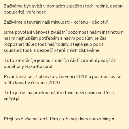
Začínáme být svěží v domácích záležitostech, rodině, osobní
popularitě, veřejnosti,.
Zažíváme otevírání naší minulosti - kořenů - dědictví.
Jsme povoláni věnovat zvláštní pozornost našim instinktům,
našim nejhlubším potřebám a našim pocitům.
Je čas
rozpoznat důležitost naší rodiny, stejně jako pocit
sounáležitosti a bezpečí, které z nich získáváme.
Toto zatmění je jednou z dalších částí zatmění padajících
podél osy Raka-Kozoroh.
První, která se již objevila v červenci 2018 a poslední by se
měla konat v červenci 2020.
Toto je čas na prozkoumání vztahu mezi našim vnitřní a
vnější já.
.
Přeji také vše nejlepší těm,kteří mají dnes narozeniny
♥
.