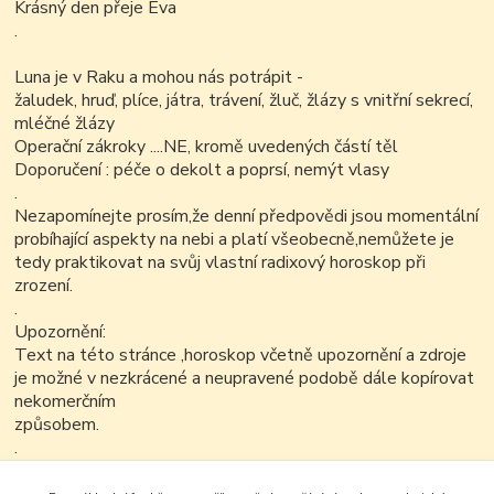
Krásný den přeje Eva
.
Luna je v Raku a mohou nás potrápit -
žaludek, hruď, plíce, játra, trávení, žluč, žlázy s vnitřní sekrecí,
mléčné žlázy
Operační zákroky ....NE, kromě uvedených částí těl
Doporučení : péče o dekolt a poprsí, nemýt vlasy
.
Nezapomínejte prosím,že denní předpovědi jsou momentální
probíhající aspekty na nebi a platí všeobecně,nemůžete je
tedy praktikovat na svůj vlastní radixový horoskop při
zrození.
.
Upozornění:
Text na této stránce ,horoskop včetně upozornění a zdroje
je možné v nezkrácené a neupravené podobě dále kopírovat
nekomerčním
způsobem.
.