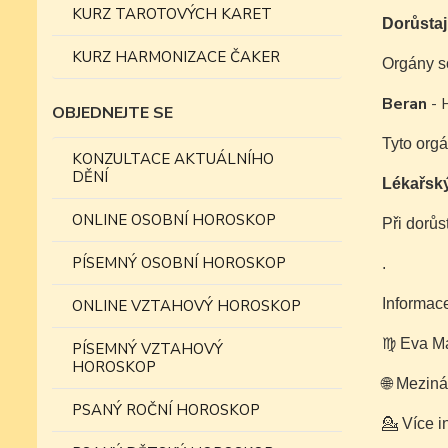
KURZ TAROTOVÝCH KARET
Dorůstaj
KURZ HARMONIZACE ČAKER
Orgány s
Beran
- H
OBJEDNEJTE SE
Tyto orgá
KONZULTACE AKTUÁLNÍHO
DĚNÍ
Lékařský
ONLINE OSOBNÍ HOROSKOP
Při dorůs
PÍSEMNÝ OSOBNÍ HOROSKOP
.
Informace
ONLINE VZTAHOVÝ HOROSKOP
♍️ Eva Ma
PÍSEMNÝ VZTAHOVÝ
HOROSKOP
🌐 Meziná
PSANÝ ROČNÍ HOROSKOP
💁 Více 