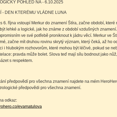
GICKÝ POHLED NA - 6.10.2025
Í - DEN KTERÉMU VLÁDNE LUNA
 6. října vstoupí Merkur do znamení Štíra, začne období, které
být lehké a logické, jak ho známe z období vzdušných znamení.
romisním ve své potřebě proniknout k jádru věcí. Merkur ve Št
mé, začne mít druhou rovinu skrytý význam, který čeká, až ho 
ci i hlubokým rozhovorům, které mohou být léčivé, pokud se ne
telace: pravda může bolet. Slova teď mají sílu bodnout jako nůž, 
házet s respektem.
ání předpovědí pro všechna znamení najdete na mém HeroHero 
trologické předpovědi pro všechna znamení.
na odkaz:
erohero.co/evamatulova