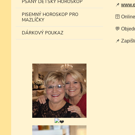
PSANÝ DĚTSKÝ HOROSKOP
📌
www.e
PISEMNÝ HOROSKOP PRO
🛜 Onlin
MAZLÍČKY
💬 Objed
DÁRKOVÝ POUKAZ
📌 Zapišt