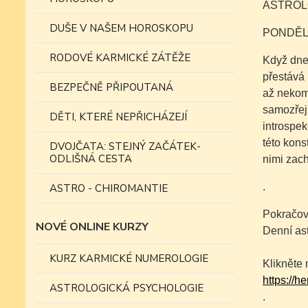
ASTROLO
DUŠE V NAŠEM HOROSKOPU
PONDĚL
RODOVÉ KARMICKÉ ZÁTĚŽE
Když dnes
přestává 
BEZPEČNĚ PŘIPOUTANÁ
až nekomp
samozřej
DĚTI, KTERÉ NEPŘICHÁZEJÍ
introspek
této kons
DVOJČATA: STEJNÝ ZAČÁTEK-
ODLIŠNÁ CESTA
nimi zac
.
ASTRO - CHIROMANTIE
Pokračov
NOVÉ ONLINE KURZY
Denní as
KURZ KARMICKÉ NUMEROLOGIE
Klikněte 
https://h
ASTROLOGICKÁ PSYCHOLOGIE
.