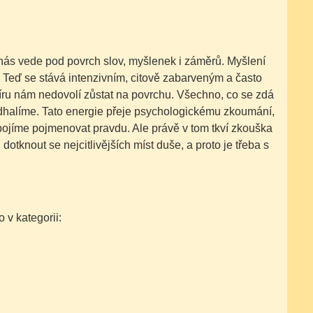
 nás vede pod povrch slov, myšlenek i záměrů. Myšlení
 Teď se stává intenzivním, citově zabarveným a často
íru nám nedovolí zůstat na povrchu. Všechno, co se zdá
odhalíme. Tato energie přeje psychologickému zkoumání,
bojíme pojmenovat pravdu. Ale právě v tom tkví zkouška
dotknout se nejcitlivějších míst duše, a proto je třeba s
v kategorii: