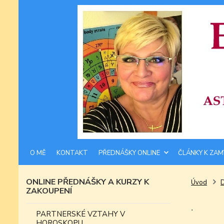
O MĚ
KONTAKT
PŘEDNÁŠKY ONLINE
ČLÁNKY K ZAM
ONLINE PŘEDNÁŠKY A KURZY K
Úvod
ZAKOUPENÍ
.
PARTNERSKÉ VZTAHY V
HOROSKOPU