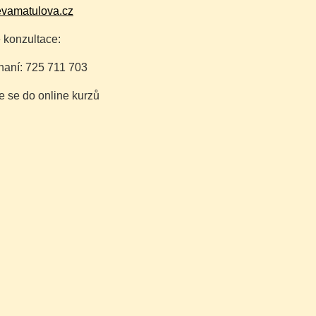
vamatulova.cz
e konzultace:
naní: 725 711 703
e se do online kurzů