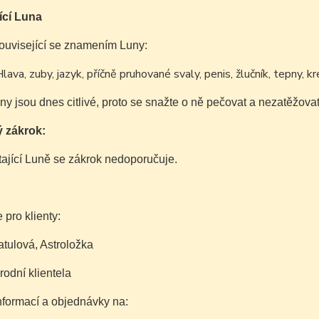
ící Luna
ouvisející se znamením Luny:
lava, zuby, jazyk, příčně pruhované svaly, penis, žlučník, tepny, kr
ny jsou dnes citlivé, proto se snažte o ně pečovat a nezatěžovat
 zákrok:
tající Luně se zákrok nedoporučuje.
 pro klienty:
tulová, Astroložka
rodní klientela
informací a objednávky na: