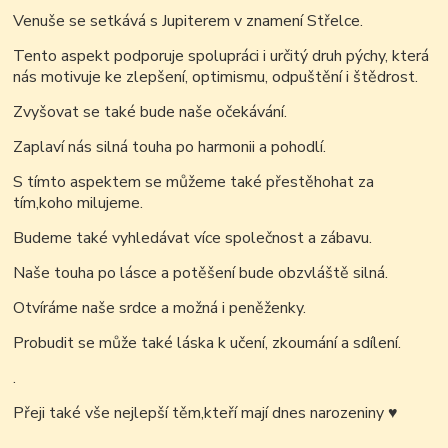
Venuše se setkává s Jupiterem v znamení Střelce.
Tento aspekt podporuje spolupráci i určitý druh pýchy, která
nás motivuje ke zlepšení, optimismu, odpuštění i štědrost.
Zvyšovat se také bude naše očekávání.
Zaplaví nás silná touha po harmonii a pohodlí.
S tímto aspektem se můžeme také přestěhohat za
tím,koho milujeme.
Budeme také vyhledávat více společnost a zábavu.
Naše touha po lásce a potěšení bude obzvláště silná.
Otvíráme naše srdce a možná i peněženky.
Probudit se může také láska k učení, zkoumání a sdílení.
.
Přeji také vše nejlepší těm,kteří mají dnes narozeniny
♥