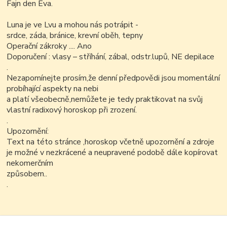
Fajn den Eva.
Luna je ve Lvu a mohou nás potrápit -
srdce, záda, bránice, krevní oběh, tepny
Operační zákroky .... Ano
Doporučení : vlasy – stříhání, zábal, odstr.lupů, NE depilace
.
Nezapomínejte prosím,že denní předpovědi jsou momentální
probíhající aspekty na nebi
a platí všeobecně,nemůžete je tedy praktikovat na svůj
vlastní radixový horoskop při zrození.
.
Upozornění:
Text na této stránce ,horoskop včetně upozornění a zdroje
je možné v nezkrácené a neupravené podobě dále kopírovat
nekomerčním
způsobem..
.