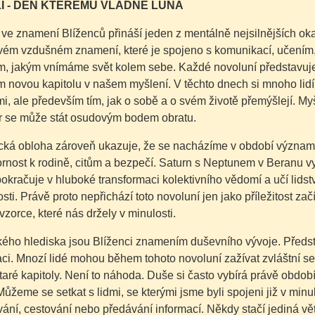
Í - DEN KTERÉMU VLÁDNE LUNA
ve znamení Blíženců přináší jeden z mentálně nejsilnějších oka
vém vzdušném znamení, které je spojeno s komunikací, učením,
, jakým vnímáme svět kolem sebe. Každé novoluní představuje n
m novou kapitolu v našem myšlení. V těchto dnech si mnoho lid
i, ale především tím, jak o sobě a o svém životě přemýšlejí. My
 se může stát osudovým bodem obratu.
ická obloha zároveň ukazuje, že se nacházíme v období význam
rnost k rodině, citům a bezpečí. Saturn s Neptunem v Beranu vy
okračuje v hluboké transformaci kolektivního vědomí a učí lidst
ti. Právě proto nepřichází toto novoluní jen jako příležitost zač
vzorce, které nás držely v minulosti.
kého hlediska jsou Blíženci znamením duševního vývoje. Předst
i. Mnozí lidé mohou během tohoto novoluní zažívat zvláštní set
taré kapitoly. Není to náhoda. Duše si často vybírá právě obdob
Můžeme se setkat s lidmi, se kterými jsme byli spojeni již v min
ní, cestování nebo předávání informací. Někdy stačí jediná vě