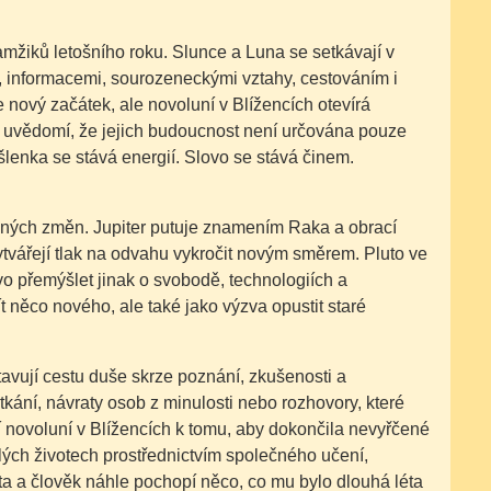
mžiků letošního roku. Slunce a Luna se setkávají v
 informacemi, sourozeneckými vztahy, cestováním i
ový začátek, ale novoluní v Blížencích otevírá
í uvědomí, že jejich budoucnost není určována pouze
šlenka se stává energií. Slovo se stává činem.
ných změn. Jupiter putuje znamením Raka a obrací
tvářejí tlak na odvahu vykročit novým směrem. Pluto ve
vo přemýšlet jinak o svobodě, technologiích a
ít něco nového, ale také jako výzva opustit staré
avují cestu duše skrze poznání, zkušenosti a
kání, návraty osob z minulosti nebo rozhovory, které
í novoluní v Blížencích k tomu, aby dokončila nevyřčené
ulých životech prostřednictvím společného učení,
ta a člověk náhle pochopí něco, co mu bylo dlouhá léta