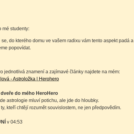
o mé studenty:
 se, do kterého domu ve vašem radixu vám tento aspekt padá a za
me popovídat.
ro jednotlivá znamení a zajímavé články najdete na mém:
ová - Astroložka | Herohero
e dveře do mého HeroHero
kde astrologie mluví potichu, ale jde do hloubky.
 ty, kteří chtějí rozumět souvislostem, ne jen předpovědím.
NÍ
v 04:53