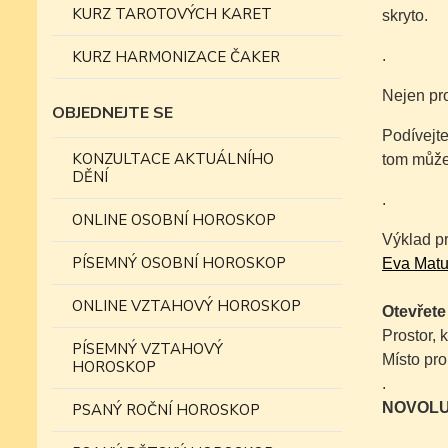
KURZ TAROTOVÝCH KARET
skryto.
KURZ HARMONIZACE ČAKER
.
Nejen pr
OBJEDNEJTE SE
Podívejte
KONZULTACE AKTUÁLNÍHO
tom může
DĚNÍ
.
ONLINE OSOBNÍ HOROSKOP
Výklad p
PÍSEMNÝ OSOBNÍ HOROSKOP
Eva Matul
ONLINE VZTAHOVÝ HOROSKOP
Otevřet
Prostor, 
PÍSEMNÝ VZTAHOVÝ
Místo pro
HOROSKOP
.
NOVOLU
PSANÝ ROČNÍ HOROSKOP