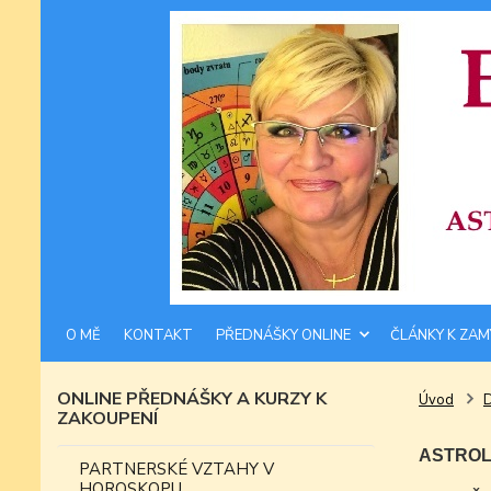
O MĚ
KONTAKT
PŘEDNÁŠKY ONLINE
ČLÁNKY K ZAM
ONLINE PŘEDNÁŠKY A KURZY K
Úvod
ZAKOUPENÍ
ASTROLO
PARTNERSKÉ VZTAHY V
HOROSKOPU