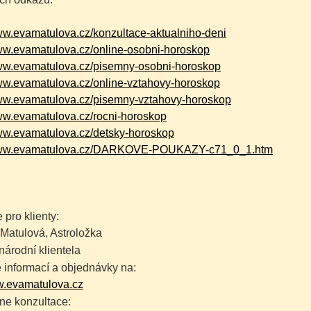
www.evamatulova.cz/konzultace-aktualniho-deni
www.evamatulova.cz/online-osobni-horoskop
www.evamatulova.cz/pisemny-osobni-horoskop
www.evamatulova.cz/online-vztahovy-horoskop
www.evamatulova.cz/pisemny-vztahovy-horoskop
www.evamatulova.cz/rocni-horoskop
www.evamatulova.cz/detsky-horoskop
/www.evamatulova.cz/DARKOVE-POUKAZY-c71_0_1.htm
 pro klienty:
Matulová, Astroložka
árodní klientela
 informací a objednávky na:
.evamatulova.cz
ne konzultace: