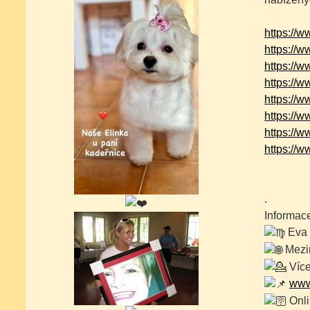
https://
https://
https://
https://
https://
https://
https://
https:/
.
Informace
Eva 
Mezin
Více
www
Onli