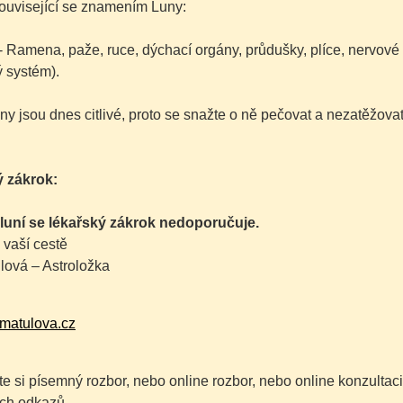
ouvisející se znamením Luny:
- Ramena, paže, ruce, dýchací orgány, průdušky, plíce, nervové 
 systém).
ny jsou dnes citlivé, proto se snažte o ně pečovat a nezatěžovat
 zákrok:
luní se lékařský zákrok nedoporučuje.
 vaší cestě
lová – Astroložka
matulova.cz
e si písemný rozbor, nebo online rozbor, nebo online konzultaci
ch odkazů.