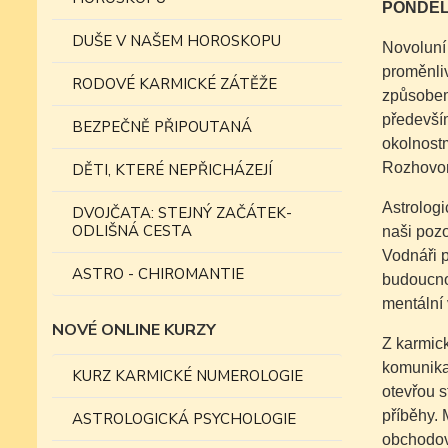
PONDĚL
DUŠE V NAŠEM HOROSKOPU
Novoluní 
proměnli
RODOVÉ KARMICKÉ ZÁTĚŽE
způsobem
předevší
BEZPEČNĚ PŘIPOUTANÁ
okolnostm
Rozhovor
DĚTI, KTERÉ NEPŘICHÁZEJÍ
Astrolog
DVOJČATA: STEJNÝ ZAČÁTEK-
ODLIŠNÁ CESTA
naši pozo
Vodnáři p
ASTRO - CHIROMANTIE
budoucnos
mentální 
NOVÉ ONLINE KURZY
Z karmic
komunikac
KURZ KARMICKÉ NUMEROLOGIE
otevřou s
příběhy. 
ASTROLOGICKÁ PSYCHOLOGIE
obchodová