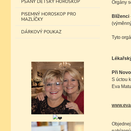
PSANÝ DĚTSKÝ HOROSKOP
Orgány s
PISEMNÝ HOROSKOP PRO
Blíženci
MAZLÍČKY
(výměnný
DÁRKOVÝ POUKAZ
Tyto orgá
Lékařský
Při Novo
S úctou k
Eva Matu
www.eva
Objednejt
nabízený