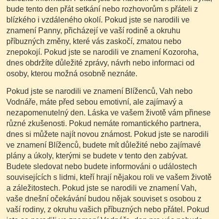
bude tento den přát setkání nebo rozhovorům s přáteli z
blízkého i vzdáleného okolí. Pokud jste se narodili ve
znamení Panny, přicházejí ve vaší rodině a okruhu
příbuzných změny, které vás zaskočí, zmatou nebo
znepokojí. Pokud jste se narodili ve znamení Kozoroha,
dnes obdržíte důležité zprávy, návrh nebo informaci od
osoby, kterou možná osobně neznáte.
Pokud jste se narodili ve znamení Blíženců, Vah nebo
Vodnáře, máte před sebou emotivní, ale zajímavý a
nezapomenutelný den. Láska ve vašem životě vám přinese
různé zkušenosti. Pokud nemáte romantického partnera,
dnes si můžete najít novou známost.
Pokud jste se narodili
ve znamení Blíženců, budete mít důležité nebo zajímavé
plány a úkoly, kterými se budete v tento den zabývat.
Budete sledovat nebo budete informováni o událostech
souvisejících s lidmi, kteří hrají nějakou roli ve vašem životě
a záležitostech. Pokud jste se narodili ve znamení Vah,
vaše dnešní očekávání budou nějak souviset s osobou z
vaší rodiny, z okruhu vašich příbuzných nebo přátel. Pokud