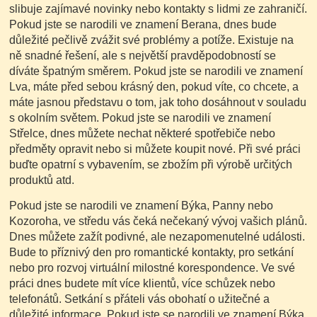
slibuje zajímavé novinky nebo kontakty s lidmi ze zahraničí.
Pokud jste se narodili ve znamení Berana, dnes bude
důležité pečlivě zvážit své problémy a potíže. Existuje na
ně snadné řešení, ale s největší pravděpodobností se
díváte špatným směrem. Pokud jste se narodili ve znamení
Lva, máte před sebou krásný den, pokud víte, co chcete, a
máte jasnou představu o tom, jak toho dosáhnout v souladu
s okolním světem. Pokud jste se narodili ve znamení
Střelce, dnes můžete nechat některé spotřebiče nebo
předměty opravit nebo si můžete koupit nové. Při své práci
buďte opatrní s vybavením, se zbožím při výrobě určitých
produktů atd.
Pokud jste se narodili ve znamení Býka, Panny nebo
Kozoroha, ve středu vás čeká nečekaný vývoj vašich plánů.
Dnes můžete zažít podivné, ale nezapomenutelné události.
Bude to příznivý den pro romantické kontakty, pro setkání
nebo pro rozvoj virtuální milostné korespondence. Ve své
práci dnes budete mít více klientů, více schůzek nebo
telefonátů. Setkání s přáteli vás obohatí o užitečné a
důležité informace. Pokud jste se narodili ve znamení Býka,