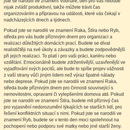
jste se narodili ve znamení Vodnáře, den pro vás nebude
nijak zvlášť produktivní, takže můžete trávit čas
organizováním a přípravou na události, které vás čekají v
nadcházejících dnech a týdnech.
Pokud jste se narodili ve znamení Raka, Štíra nebo Ryb,
středa pro vás bude příznivým dnem pro organizaci a
realizaci důležitých domácích prací. Budete se dívat
realističtěji na své úkoly a závazky a budete zodpovědnější
při jejich realizaci. To platí i pro vaši práci, kariéru nebo
vzdělání. Emocionálně budete zdrženlivější, uzavřenější ve
vyjadřování svých pocitů, ale bude to spíše projev vážnosti
z vaší strany vůči jiným lidem než výraz špatné nálady
nebo deprese. Pokud jste se narodili ve znamení Raka,
středa bude příznivým dnem pro činnosti související s
nemovitostmi, opravami či vylepšeními domova atd. Pokud
jste se narodili ve znamení Štíra, budete mít příznivý čas
pro vyjasnění nedorozumění týkajících se starších lidí, pro
řešení konfliktních situací s nimi. Pokud jste se narodili ve
znamení Ryb, budete se v tento den moci spolehnout na
pochopení nebo podporu své matky nebo jiné starší ženy.