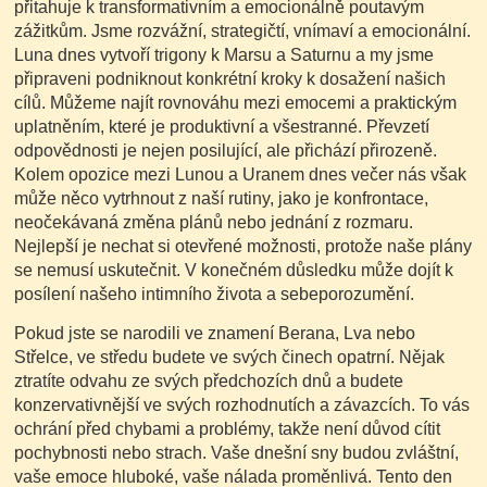
přitahuje k transformativním a emocionálně poutavým
zážitkům. Jsme rozvážní, strategičtí, vnímaví a emocionální.
Luna dnes vytvoří trigony k Marsu a Saturnu a my jsme
připraveni podniknout konkrétní kroky k dosažení našich
cílů. Můžeme najít rovnováhu mezi emocemi a praktickým
uplatněním, které je produktivní a všestranné. Převzetí
odpovědnosti je nejen posilující, ale přichází přirozeně.
Kolem opozice mezi Lunou a Uranem dnes večer nás však
může něco vytrhnout z naší rutiny, jako je konfrontace,
neočekávaná změna plánů nebo jednání z rozmaru.
Nejlepší je nechat si otevřené možnosti, protože naše plány
se nemusí uskutečnit. V konečném důsledku může dojít k
posílení našeho intimního života a sebeporozumění.
Pokud jste se narodili ve znamení Berana, Lva nebo
Střelce, ve středu budete ve svých činech opatrní. Nějak
ztratíte odvahu ze svých předchozích dnů a budete
konzervativnější ve svých rozhodnutích a závazcích. To vás
ochrání před chybami a problémy, takže není důvod cítit
pochybnosti nebo strach. Vaše dnešní sny budou zvláštní,
vaše emoce hluboké, vaše nálada proměnlivá. Tento den