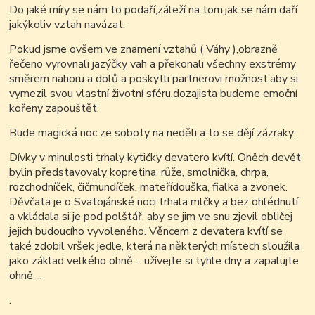
Do jaké míry se nám to podaří,záleží na tom,jak se nám daří
jakýkoliv vztah navázat.
Pokud jsme ovšem ve znamení vztahů ( Váhy ),obrazně
řečeno vyrovnali jazýčky vah a překonali všechny exstrémy
směrem nahoru a dolů a poskytli partnerovi možnost,aby si
vymezil svou vlastní životní sféru,dozajista budeme emoční
kořeny zapouštět.
Bude magická noc ze soboty na neděli a to se dějí zázraky.
Dívky v minulosti trhaly kytičky devatero kvítí. Oněch devět
bylin představovaly kopretina, růže, smolnička, chrpa,
rozchodníček, čičmundíček, mateřídouška, fialka a zvonek.
Děvčata je o Svatojánské noci trhala mlčky a bez ohlédnutí
a vkládala si je pod polštář, aby se jim ve snu zjevil obličej
jejich budoucího vyvoleného. Věncem z devatera kvítí se
také zdobil vršek jedle, která na některých místech sloužila
jako základ velkého ohně.... užívejte si tyhle dny a zapalujte
ohně ...
.