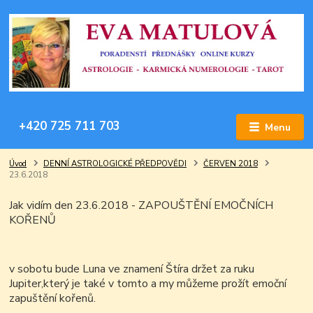
+420 725 711 703
Menu
Úvod
DENNÍ ASTROLOGICKÉ PŘEDPOVĚDI
ČERVEN 2018
23.6.2018
Jak vidím den 23.6.2018 - ZAPOUŠTĚNÍ EMOČNÍCH
KOŘENŮ
v sobotu bude Luna ve znamení Štíra držet za ruku
Jupiter,který je také v tomto a my můžeme prožít emoční
zapuštění kořenů.