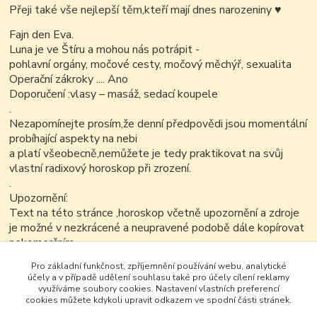
Přeji také vše nejlepší těm,kteří mají dnes narozeniny
♥
Fajn den Eva.
Luna je ve Štíru a mohou nás potrápit -
pohlavní orgány, močové cesty, močový měchýř, sexualita
Operační zákroky .... Ano
Doporučení :vlasy – masáž, sedací koupele
.
Nezapomínejte prosím,že denní předpovědi jsou momentální
probíhající aspekty na nebi
a platí všeobecně,nemůžete je tedy praktikovat na svůj
vlastní radixový horoskop při zrození.
.
Upozornění:
Text na této stránce ,horoskop včetně upozornění a zdroje
je možné v nezkrácené a neupravené podobě dále kopírovat
nekomerčním
způsobem..
Pro základní funkčnost, zpříjemnění používání webu, analytické
účely a v případě udělení souhlasu také pro účely cílení reklamy
využíváme soubory cookies. Nastavení vlastních preferencí
cookies můžete kdykoli upravit odkazem ve spodní části stránek.