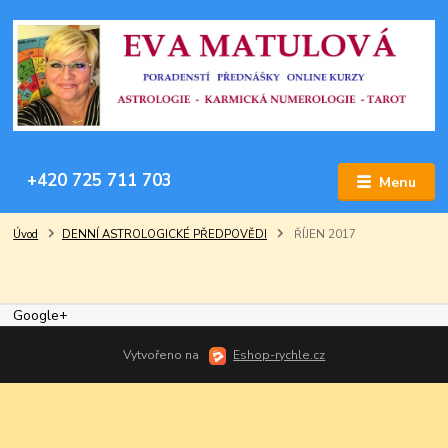
+420 725 711 703
Menu
Úvod
DENNÍ ASTROLOGICKÉ PŘEDPOVĚDI
ŘÍJEN 2017
Google+
Vytvořeno na
Eshop-rychle.cz