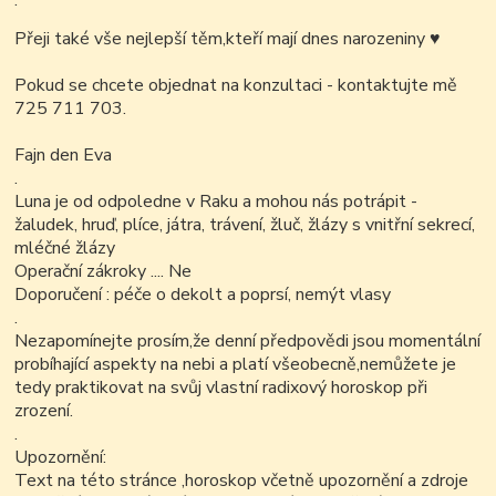
.
Přeji také vše nejlepší těm,kteří mají dnes narozeniny
♥
Pokud se chcete objednat na konzultaci - kontaktujte mě
725 711 703.
Fajn den Eva
.
Luna je od odpoledne v Raku a mohou nás potrápit -
žaludek, hruď, plíce, játra, trávení, žluč, žlázy s vnitřní sekrecí,
mléčné žlázy
Operační zákroky .... Ne
Doporučení : péče o dekolt a poprsí, nemýt vlasy
.
Nezapomínejte prosím,že denní předpovědi jsou momentální
probíhající aspekty na nebi a platí všeobecně,nemůžete je
tedy praktikovat na svůj vlastní radixový horoskop při
zrození.
.
Upozornění:
Text na této stránce ,horoskop včetně upozornění a zdroje