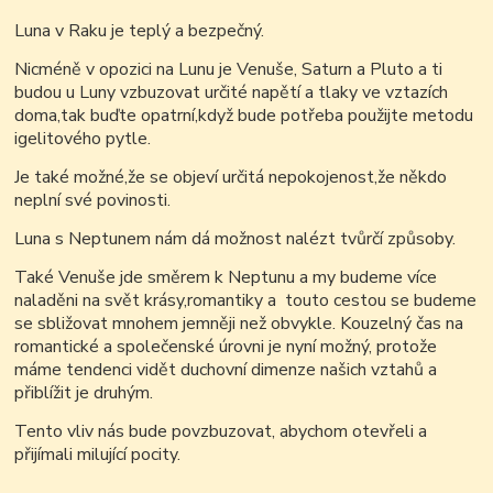
Luna v Raku je teplý a bezpečný.
Nicméně v opozici na Lunu je Venuše, Saturn a Pluto a ti
budou u Luny vzbuzovat určité napětí a tlaky ve vztazích
doma,tak buďte opatrní,když bude potřeba použijte metodu
igelitového pytle.
Je také možné,že se objeví určitá nepokojenost,že někdo
neplní své povinosti.
Luna s Neptunem nám dá možnost nalézt tvůrčí způsoby.
Také Venuše jde směrem k Neptunu a my budeme více
naladěni na svět krásy,romantiky a touto cestou se budeme
se sbližovat mnohem jemněji než obvykle. Kouzelný čas na
romantické a společenské úrovni je nyní možný, protože
máme tendenci vidět duchovní dimenze našich vztahů a
přiblížit je druhým.
Tento vliv nás bude povzbuzovat, abychom otevřeli a
přijímali milující pocity.