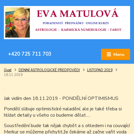
+420 725 711 703
Menu
Úvod
DENNÍ ASTROLOGICKÉ PŘEDPOVĚDI
LISTOPAD 2019
18.11.2019
.
Jak vidím den 18.11.2019 - PONDĚLNÍ OPTIMISMUS
Pondělí slibuje optimistické naladění, ale je také třeba si
hlídat detaily u všeho co budeme dělat.....
Soustředění bude tak nějak chybět a s ohledem i na couvající
Merkur se můžeme přichytit,že čekáme až začne vařit voda