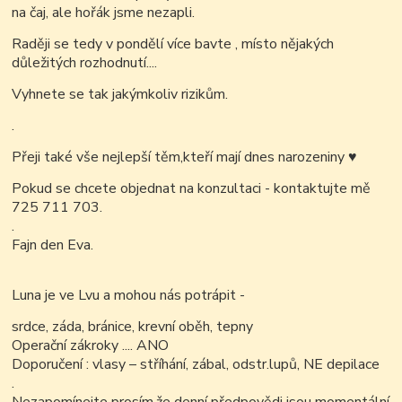
na čaj, ale hořák jsme nezapli.
Raději se tedy v pondělí více bavte , místo nějakých
důležitých rozhodnutí....
Vyhnete se tak jakýmkoliv rizikům.
.
Přeji také vše nejlepší těm,kteří mají dnes narozeniny
♥
Pokud se chcete objednat na konzultaci - kontaktujte mě
725 711 703.
.
Fajn den Eva.
Luna je ve Lvu a mohou nás potrápit -
srdce, záda, bránice, krevní oběh, tepny
Operační zákroky .... ANO
Doporučení : vlasy – stříhání, zábal, odstr.lupů, NE depilace
.