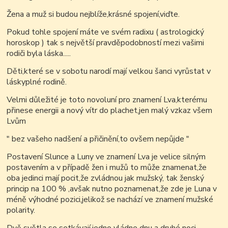
Žena a muž si budou nejblíže,krásné spojení,viďte.
Pokud tohle spojení máte ve svém radixu ( astrologický
horoskop ) tak s největší pravděpodobností mezi vašimi
rodiči byla láska.....
Děti,které se v sobotu narodí mají velkou šanci vyrůstat v
láskyplné rodině.
Velmi důležité je toto novoluní pro znamení Lva,kterému
přinese energii a nový vítr do plachet,jen malý vzkaz všem
Lvům
" bez vašeho nadšení a přičinění,to ovšem nepůjde "
Postavení Slunce a Luny ve znamení Lva je velice silným
postavením a v případě žen i mužů to může znamenat,že
oba jedinci mají pocit,že zvládnou jak mužský, tak ženský
princip na 100 % ,avšak nutno poznamenat,že zde je Luna v
méně výhodné pozici,jelikož se nachází ve znamení mužské
polarity.