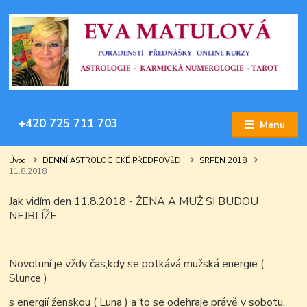
+420 725 711 703
Menu
Úvod
DENNÍ ASTROLOGICKÉ PŘEDPOVĚDI
SRPEN 2018
11.8.2018
Jak vidím den 11.8.2018 - ŽENA A MUŽ SI BUDOU
NEJBLÍŽE
Novoluní je vždy čas,kdy se potkává
mužská energie (
Slunce )
s energií ženskou ( Luna ) a to se odehraje právě v sobotu.