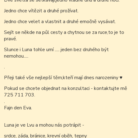
Dvě světla se setkávají,jedno vládne dnu a druhé noci.
Jedno chce vítězit a druhé prožívat.
Jedno chce velet a vlastnit a druhé emočně vysávat.
Sejít se někde na půl cesty a chytnou se za ruce,to je to
pravé.
Slunce i Luna tohle umí ..... jeden bez druhého být
nemohou.....
.
Přeji také vše nejlepší těm,kteří mají dnes narozeniny
♥
Pokud se chcete objednat na konzultaci - kontaktujte mě
725 711 703.
.
Fajn den Eva.
Luna je ve Lvu a mohou nás potrápit -
srdce, záda, bránice, krevní oběh, tepny