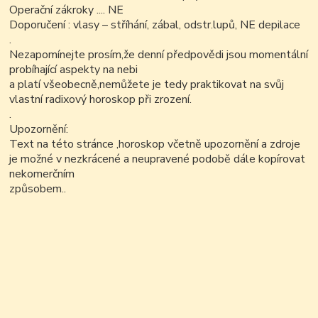
Operační zákroky .... NE
Doporučení : vlasy – stříhání, zábal, odstr.lupů, NE depilace
.
Nezapomínejte prosím,že denní předpovědi jsou momentální
probíhající aspekty na nebi
a platí všeobecně,nemůžete je tedy praktikovat na svůj
vlastní radixový horoskop při zrození.
.
Upozornění:
Text na této stránce ,horoskop včetně upozornění a zdroje
je možné v nezkrácené a neupravené podobě dále kopírovat
nekomerčním
způsobem..