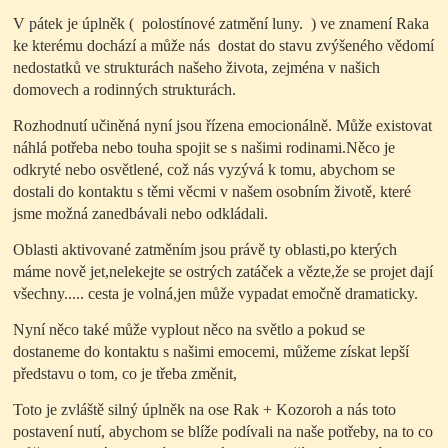
V pátek je úplněk ( polostínové zatmění luny. ) ve znamení Raka
ke kterému dochází a může nás dostat do stavu zvýšeného vědomí
nedostatků ve strukturách našeho života, zejména v našich
domovech a rodinných strukturách.
Rozhodnutí učiněná nyní jsou řízena emocionálně. Může existovat
náhlá potřeba nebo touha spojit se s našimi rodinami.Něco je
odkryté nebo osvětlené, což nás vyzývá k tomu, abychom se
dostali do kontaktu s těmi věcmi v našem osobním životě, které
jsme možná zanedbávali nebo odkládali.
Oblasti aktivované zatměním jsou právě ty oblasti,po kterých
máme nově jet,nelekejte se ostrých zatáček a vězte,že se projet dají
všechny..... cesta je volná,jen může vypadat emočně dramaticky.
Nyní něco také může vyplout něco na světlo a pokud se
dostaneme do kontaktu s našimi emocemi, můžeme získat lepší
představu o tom, co je třeba změnit,
Toto je zvláště silný úplněk na ose Rak + Kozoroh a nás toto
postavení nutí, abychom se blíže podívali na naše potřeby, na to co