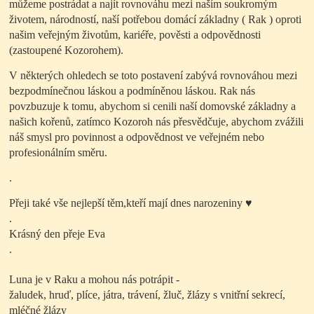
můžeme postrádat a najít rovnováhu mezi naším soukromým
životem, národností, naší potřebou domácí základny ( Rak ) oproti
našim veřejným životům, kariéře, pověsti a odpovědnosti
(zastoupené Kozorohem).
V některých ohledech se toto postavení zabývá rovnováhou mezi
bezpodmínečnou láskou a podmíněnou láskou. Rak nás
povzbuzuje k tomu, abychom si cenili naší domovské základny a
našich kořenů, zatímco Kozoroh nás přesvědčuje, abychom zvážili
náš smysl pro povinnost a odpovědnost ve veřejném nebo
profesionálním směru.
.
Přeji také vše nejlepší těm,kteří mají dnes narozeniny
♥
.
Krásný den přeje Eva
.
Luna je v Raku a mohou nás potrápit -
žaludek, hruď, plíce, játra, trávení, žluč, žlázy s vnitřní sekrecí,
mléčné žlázy