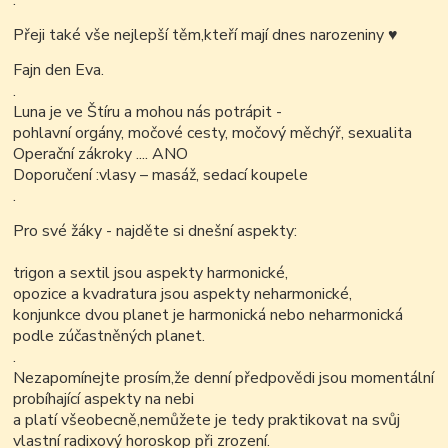
.
Přeji také vše nejlepší těm,kteří mají dnes narozeniny
♥
Fajn den Eva.
.
Luna je ve Štíru a mohou nás potrápit -
pohlavní orgány, močové cesty, močový měchýř, sexualita
Operační zákroky .... ANO
Doporučení :vlasy – masáž, sedací koupele
.
Pro své žáky - najděte si dnešní aspekty:
trigon a sextil jsou aspekty harmonické,
opozice a kvadratura jsou aspekty neharmonické,
konjunkce dvou planet je harmonická nebo neharmonická
podle zúčastněných planet.
.
Nezapomínejte prosím,že denní předpovědi jsou momentální
probíhající aspekty na nebi
a platí všeobecně,nemůžete je tedy praktikovat na svůj
vlastní radixový horoskop při zrození.