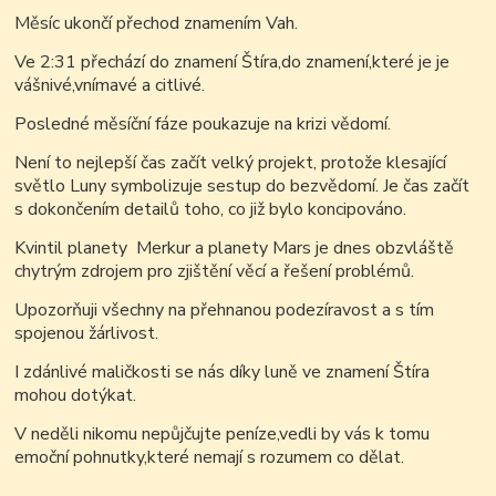
Měsíc ukončí přechod znamením Vah.
Ve 2:31 přechází do znamení Štíra,do znamení,které je je
vášnivé,vnímavé a citlivé.
Posledné měsíční fáze poukazuje na krizi vědomí.
Není to nejlepší čas začít velký projekt, protože klesající
světlo Luny symbolizuje sestup do bezvědomí. Je čas začít
s dokončením detailů toho, co již bylo koncipováno.
Kvintil planety Merkur a planety Mars je dnes obzvláště
chytrým zdrojem pro zjištění věcí a řešení problémů.
Upozorňuji všechny na přehnanou podezíravost a s tím
spojenou žárlivost.
I zdánlivé maličkosti se nás díky luně ve znamení Štíra
mohou dotýkat.
V neděli nikomu nepůjčujte peníze,vedli by vás k tomu
emoční pohnutky,které nemají s rozumem co dělat.