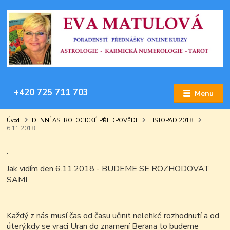
+420 725 711 703
Menu
Úvod
DENNÍ ASTROLOGICKÉ PŘEDPOVĚDI
LISTOPAD 2018
6.11.2018
.
Jak vidím den 6.11.2018 - BUDEME SE ROZHODOVAT
SAMI
Každý z nás musí čas od času učinit nelehké rozhodnutí a od
úterý,kdy se vraci Uran do znamení Berana to budeme