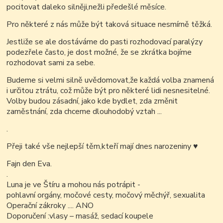
pocitovat daleko silněji,nežli předešlé měsíce.
Pro některé z nás může být taková situace nesmírně těžká.
Jestliže se ale dostáváme do pasti rozhodovací paralýzy
podezřele často, je dost možné, že se zkrátka bojíme
rozhodovat sami za sebe.
Budeme si velmi silně uvědomovat,že
každá volba znamená
i určitou ztrátu, což může být pro některé lidi nesnesitelné.
Volby budou zásadní, jako kde bydlet, zda změnit
zaměstnání, zda chceme dlouhodobý vztah ...
.
Přeji také vše nejlepší těm,kteří mají dnes narozeniny
♥
Fajn den Eva.
.
Luna je ve Štíru a mohou nás potrápit -
pohlavní orgány, močové cesty, močový měchýř, sexualita
Operační zákroky .... ANO
Doporučení :vlasy – masáž, sedací koupele