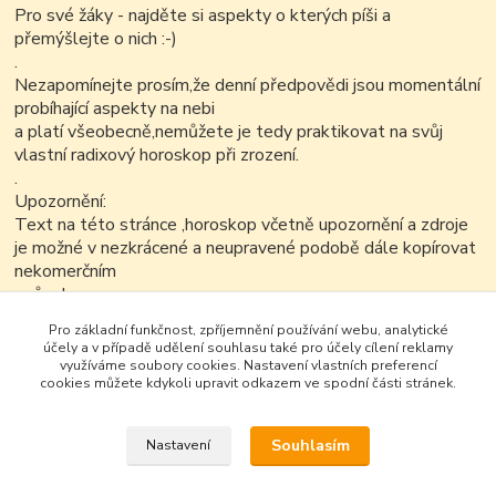
Pro své žáky - najděte si aspekty o kterých píši a
přemýšlejte o nich :-)
.
Nezapomínejte prosím,že denní předpovědi jsou momentální
probíhající aspekty na nebi
a platí všeobecně,nemůžete je tedy praktikovat na svůj
vlastní radixový horoskop při zrození.
.
Upozornění:
Text na této stránce ,horoskop včetně upozornění a zdroje
je možné v nezkrácené a neupravené podobě dále kopírovat
nekomerčním
způsobem..
.
Pro základní funkčnost, zpříjemnění používání webu, analytické
účely a v případě udělení souhlasu také pro účely cílení reklamy
využíváme soubory cookies. Nastavení vlastních preferencí
cookies můžete kdykoli upravit odkazem ve spodní části stránek.
Souhlasím
Nastavení
Google+