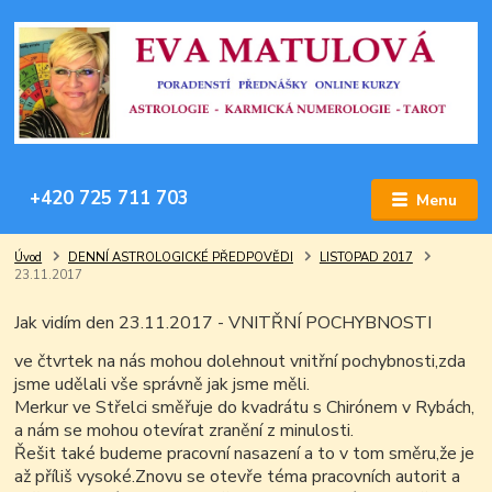
+420 725 711 703
Menu
Úvod
DENNÍ ASTROLOGICKÉ PŘEDPOVĚDI
LISTOPAD 2017
23.11.2017
Jak vidím den 23.11.2017 - VNITŘNÍ POCHYBNOSTI
ve čtvrtek na nás mohou dolehnout vnitřní pochybnosti,zda
jsme udělali vše správně jak jsme měli.
Merkur ve Střelci směřuje do kvadrátu s Chirónem v Rybách,
a nám se mohou otevírat zranění z minulosti.
Řešit také budeme pracovní nasazení a to v tom směru,že je
až příliš vysoké.Znovu se otevře téma pracovních autorit a