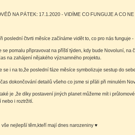
ĚĎ NA PÁTEK: 17.1.2020 - VIDÍME CO FUNGUJE A CO NE 
ři poslední čtvrti měsíce začínáme vidět to, co pro nás funguje - 
se pomalu připravovat na příští týden, kdy bude Novoluní, na 
 čas na zahájení nějakého významného projektu.
e se i na to,že poslední fáze měsíce symbolizuje sestup do se
 čas dokončování detailů všeho co jsme si přáli při minulém Nov
aké je ,že díky postavení jiných planet můžeme mít i průlomové
 nebo i roztržití.
é vše nejlepší těm,kteří mají dnes narozeniny
♥