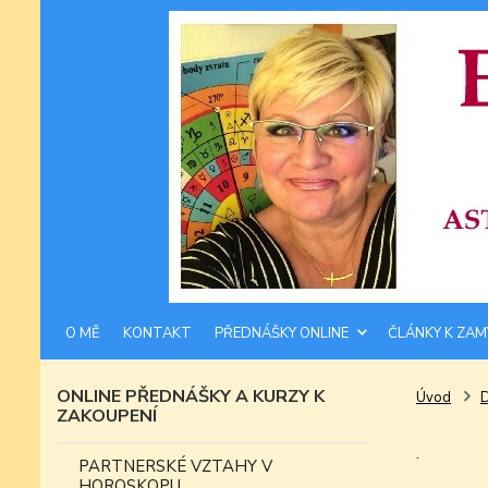
O MĚ
KONTAKT
PŘEDNÁŠKY ONLINE
ČLÁNKY K ZAM
ONLINE PŘEDNÁŠKY A KURZY K
Úvod
ZAKOUPENÍ
.
PARTNERSKÉ VZTAHY V
HOROSKOPU