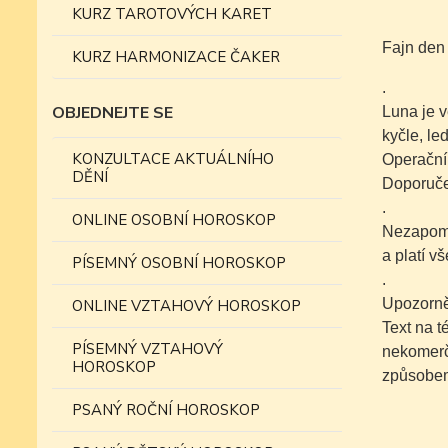
KURZ TAROTOVÝCH KARET
Fajn den
KURZ HARMONIZACE ČAKER
.
OBJEDNEJTE SE
Luna je 
kyčle, led
KONZULTACE AKTUÁLNÍHO
Operační 
DĚNÍ
Doporučen
.
ONLINE OSOBNÍ HOROSKOP
Nezapomí
a platí v
PÍSEMNÝ OSOBNÍ HOROSKOP
.
Upozorně
ONLINE VZTAHOVÝ HOROSKOP
Text na 
PÍSEMNÝ VZTAHOVÝ
nekomer
HOROSKOP
způsobe
PSANÝ ROČNÍ HOROSKOP