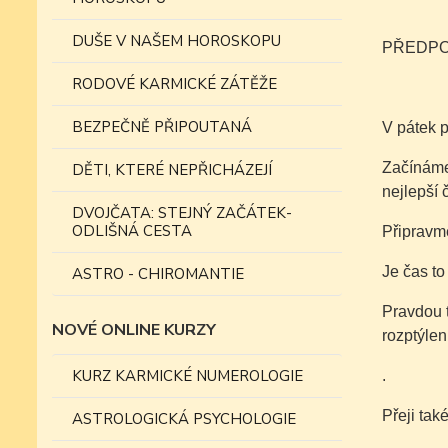
DUŠE V NAŠEM HOROSKOPU
PŘEDPOV
RODOVÉ KARMICKÉ ZÁTĚŽE
BEZPEČNĚ PŘIPOUTANÁ
V pátek p
Začínáme 
DĚTI, KTERÉ NEPŘICHÁZEJÍ
nejlepší
DVOJČATA: STEJNÝ ZAČÁTEK-
ODLIŠNÁ CESTA
Připravm
Je čas to
ASTRO - CHIROMANTIE
Pravdou t
NOVÉ ONLINE KURZY
rozptýlení
KURZ KARMICKÉ NUMEROLOGIE
.
Přeji tak
ASTROLOGICKÁ PSYCHOLOGIE