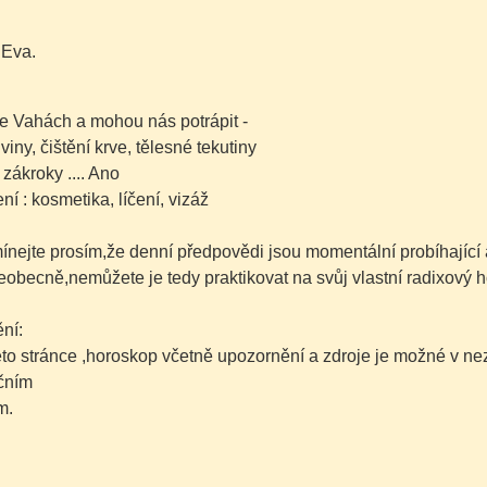
 Eva.
ve Vahách a mohou nás potrápit -
viny, čištění krve, tělesné tekutiny
zákroky .... Ano
í : kosmetika, líčení, vizáž
nejte prosím,že denní předpovědi jsou momentální probíhající 
šeobecně,nemůžete je tedy praktikovat na svůj vlastní radixový h
ní:
této stránce ,horoskop včetně upozornění a zdroje je možné v 
čním
m.