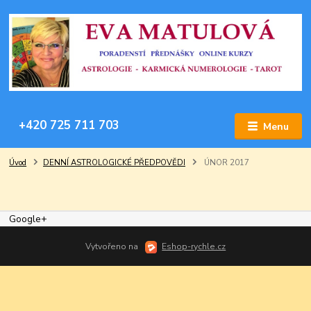
+420 725 711 703
Menu
Úvod
DENNÍ ASTROLOGICKÉ PŘEDPOVĚDI
ÚNOR 2017
Google+
Vytvořeno na
Eshop-rychle.cz