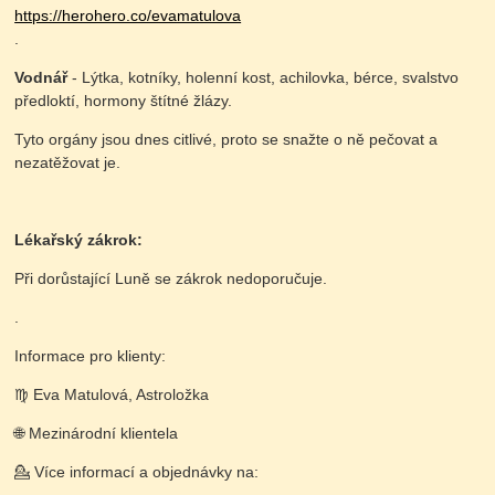
https://herohero.co/evamatulova
.
Vodnář
- Lýtka, kotníky, holenní kost, achilovka, bérce, svalstvo
předloktí, hormony štítné žlázy.
Tyto orgány jsou dnes citlivé, proto se snažte o ně pečovat a
nezatěžovat je.
Lékařský zákrok:
Při dorůstající Luně se zákrok nedoporučuje.
.
Informace pro klienty:
♍️ Eva Matulová, Astroložka
🌐 Mezinárodní klientela
💁 Více informací a objednávky na: