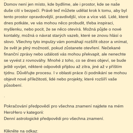
Domov není jen místo, kde bydlíme, ale i prostor, kde se naše
duše cítí v bezpečí. Právě teď můžete udělat krok k tomu, aby byl
tento prostor opravdovější, pravdivější, více a více váš. Lidé, které
dnes potkáte, ve vás mohou něco probudit, třeba inspiraci,
myšlenku, nebo pocit, že se něco otevírá. Možná půjde o nové
kontakty, možná o návrat starých vazeb, které se znovu hlásí o
slovo. Všechny tyto impulzy vám pomáhají rozšířit obzor a vnímat,
že svět je plný možností, pokud zůstanete otevření. Nečekané
finanční zprávy nebo události vás mohou překvapit, ale nenechte
se vyvést z rovnováhy. Mnohé z toho, co se dnes objeví, se bude
ještě vyvíjet, některé odpovědi přijdou až zítra, jiné až v příštím
týdnu. Důvěřujte procesu. I v oblasti práce či podnikání se mohou
objevit nové příležitosti, lidé nebo projekty, které rozšíří vaše
působení.
.
Pokračování předpovědí pro všechna znamení najdete na mém
HeroHero v kategorii:
Denní astrologické předpovědi pro všechna znamení.
Klikněte na odkaz: