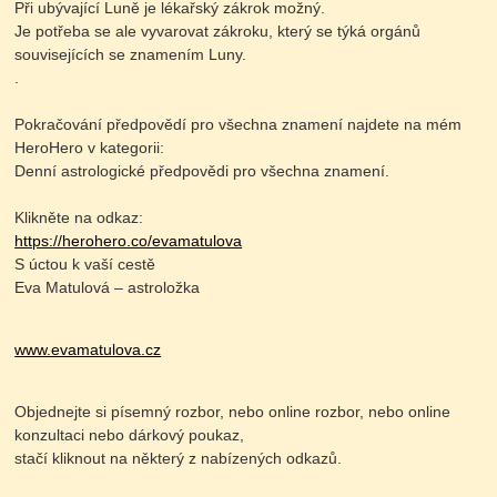
Při ubývající Luně je lékařský zákrok možný.
Je potřeba se ale vyvarovat zákroku, který se týká orgánů
souvisejících se znamením Luny.
.
Pokračování předpovědí pro všechna znamení najdete na mém
HeroHero v kategorii:
Denní astrologické předpovědi pro všechna znamení.
Klikněte na odkaz:
https://herohero.co/evamatulova
S úctou k vaší cestě
Eva Matulová – astroložka
www.evamatulova.cz
Objednejte si písemný rozbor, nebo online rozbor, nebo online
konzultaci nebo dárkový poukaz,
stačí kliknout na některý z nabízených odkazů.