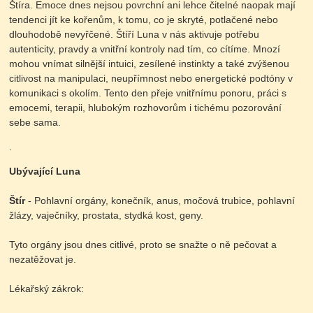
Štíra. Emoce dnes nejsou povrchní ani lehce čitelné naopak mají
tendenci jít ke kořenům, k tomu, co je skryté, potlačené nebo
dlouhodobě nevyřčené. Štíří Luna v nás aktivuje potřebu
autenticity, pravdy a vnitřní kontroly nad tím, co cítíme. Mnozí
mohou vnímat silnější intuici, zesílené instinkty a také zvýšenou
citlivost na manipulaci, neupřímnost nebo energetické podtóny v
komunikaci s okolím. Tento den přeje vnitřnímu ponoru, práci s
emocemi, terapii, hlubokým rozhovorům i tichému pozorování
sebe sama.
.
Ubývající Luna
Štír
- Pohlavní orgány, konečník, anus, močová trubice, pohlavní
žlázy, vaječníky, prostata, stydká kost, geny.
Tyto orgány jsou dnes citlivé, proto se snažte o ně pečovat a
nezatěžovat je.
Lékařský zákrok: