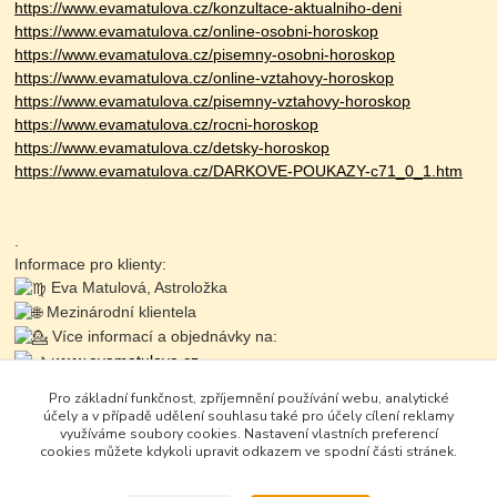
https://www.evamatulova.cz/konzultace-aktualniho-deni
https://www.evamatulova.cz/online-osobni-horoskop
https://www.evamatulova.cz/pisemny-osobni-horoskop
https://www.evamatulova.cz/online-vztahovy-horoskop
https://www.evamatulova.cz/pisemny-vztahovy-horoskop
https://www.evamatulova.cz/rocni-horoskop
https://www.evamatulova.cz/detsky-horoskop
https://www.evamatulova.cz/DARKOVE-POUKAZY-c71_0_1.htm
.
Informace pro klienty:
Eva Matulová, Astroložka
Mezinárodní klientela
Více informací a objednávky na:
www.evamatulova.cz
Online konzultace:
Pro základní funkčnost, zpříjemnění používání webu, analytické
Objednaní: 725 711 703
účely a v případě udělení souhlasu také pro účely cílení reklamy
Zapište se do online kurzů
využíváme soubory cookies. Nastavení vlastních preferencí
cookies můžete kdykoli upravit odkazem ve spodní části stránek.