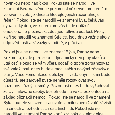
novinkou nebo nabídkou. Pokud jste se narodili ve
znamení Berana, věnujte pozornost některým problémům
ve svém životě již dnes a hledejte jejich racionálnější
řešení. Pokud jste se narodili ve znamení Lva, čeká vás
dynamický den, ve kterém pro vás bude obtížné
emocionálně prožívat každou jednotlivou událost. Pro ty,
kteří se narodili ve znamení Střelce, jsou dnes vážné úkoly,
odpovědnosti a závazky v rodině, v práci atd.
Pokud jste se narodili ve znamení Býka, Panny nebo
Kozoroha, máte před sebou dynamický den plný úkolů a
událostí. Pokud se vám včera podařilo dobře zorganizovat
své záležitosti, dnes budete moci začít s novými závazky a
plány. Vaše komunikace s blízkými i vzdálenými lidmi bude
důležitá, ale zároveň byste neměli rozptylovat svou
pozornost různými směry. Pozornost dnes bude vyžadovat
zdraví milované osoby, bez ohledu na věk a bez ohledu na
základ příznaků nemoci. Pokud jste se narodili ve znamení
Býka, budete ve svém pracovním a milostném životě závislí
na činech a rozhodnutích ostatních lidí. Pokud jste se
narodili ve znamení Panny, konflikty, pokud k nim dojde,