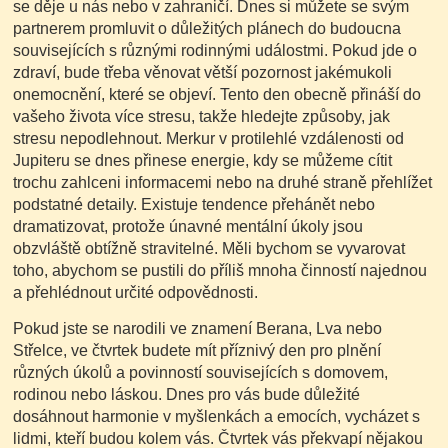
se děje u nás nebo v zahraničí. Dnes si můžete se svým
partnerem promluvit o důležitých plánech do budoucna
souvisejících s různými rodinnými událostmi. Pokud jde o
zdraví, bude třeba věnovat větší pozornost jakémukoli
onemocnění, které se objeví. Tento den obecně přináší do
vašeho života více stresu, takže hledejte způsoby, jak
stresu nepodlehnout. Merkur v protilehlé vzdálenosti od
Jupiteru se dnes přinese energie, kdy se můžeme cítit
trochu zahlceni informacemi nebo na druhé straně přehlížet
podstatné detaily. Existuje tendence přehánět nebo
dramatizovat, protože únavné mentální úkoly jsou
obzvláště obtížně stravitelné. Měli bychom se vyvarovat
toho, abychom se pustili do příliš mnoha činností najednou
a přehlédnout určité odpovědnosti.
Pokud jste se narodili ve znamení Berana, Lva nebo
Střelce, ve čtvrtek budete mít příznivý den pro plnění
různých úkolů a povinností souvisejících s domovem,
rodinou nebo láskou. Dnes pro vás bude důležité
dosáhnout harmonie v myšlenkách a emocích, vycházet s
lidmi, kteří budou kolem vás. Čtvrtek vás překvapí nějakou