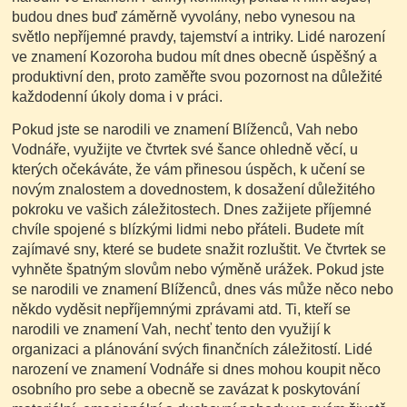
budou dnes buď záměrně vyvolány, nebo vynesou na
světlo nepříjemné pravdy, tajemství a intriky. Lidé narození
ve znamení Kozoroha budou mít dnes obecně úspěšný a
produktivní den, proto zaměřte svou pozornost na důležité
každodenní úkoly doma i v práci.
Pokud jste se narodili ve znamení Blíženců, Vah nebo
Vodnáře, využijte ve čtvrtek své šance ohledně věcí, u
kterých očekáváte, že vám přinesou úspěch, k učení se
novým znalostem a dovednostem, k dosažení důležitého
pokroku ve vašich záležitostech. Dnes zažijete příjemné
chvíle spojené s blízkými lidmi nebo přáteli. Budete mít
zajímavé sny, které se budete snažit rozluštit. Ve čtvrtek se
vyhněte špatným slovům nebo výměně urážek. Pokud jste
se narodili ve znamení Blíženců, dnes vás může něco nebo
někdo vyděsit nepříjemnými zprávami atd. Ti, kteří se
narodili ve znamení Vah, nechť tento den využijí k
organizaci a plánování svých finančních záležitostí. Lidé
narození ve znamení Vodnáře si dnes mohou koupit něco
osobního pro sebe a obecně se zavázat k poskytování