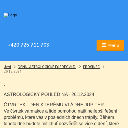
+420 725 711 703
Menu
Úvod
DENNÍ ASTROLOGICKÉ PŘEDPOVĚDI
PROSINEC
26.12.2024
.
ASTROLOGICKÝ POHLED NA - 26.12.2024
ČTVRTEK - DEN KTERÉMU VLÁDNE JUPITER
Ve čtvrtek vám akce a lidé pomohou najít nejlepší řešení
problémů, které vás v posledních dnech trápily. Během
tohoto dne budete mít chuť dozvědět se více o dění, které