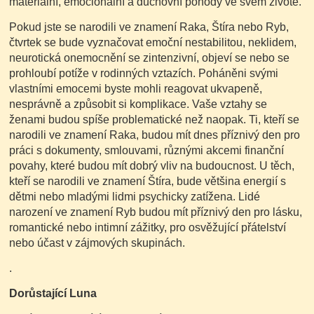
materiální, emocionální a duchovní pohody ve svém životě.
Pokud jste se narodili ve znamení Raka, Štíra nebo Ryb,
čtvrtek se bude vyznačovat emoční nestabilitou, neklidem,
neurotická onemocnění se zintenzivní, objeví se nebo se
prohloubí potíže v rodinných vztazích. Poháněni svými
vlastními emocemi byste mohli reagovat ukvapeně,
nesprávně a způsobit si komplikace. Vaše vztahy se
ženami budou spíše problematické než naopak. Ti, kteří se
narodili ve znamení Raka, budou mít dnes příznivý den pro
práci s dokumenty, smlouvami, různými akcemi finanční
povahy, které budou mít dobrý vliv na budoucnost. U těch,
kteří se narodili ve znamení Štíra, bude většina energií s
dětmi nebo mladými lidmi psychicky zatížena. Lidé
narození ve znamení Ryb budou mít příznivý den pro lásku,
romantické nebo intimní zážitky, pro osvěžující přátelství
nebo účast v zájmových skupinách.
.
Dorůstající Luna