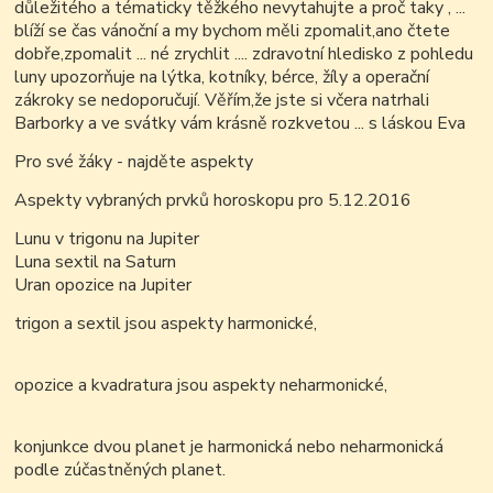
důležitého a tématicky těžkého nevytahujte a proč taky , ...
blíží se čas vánoční a my bychom měli zpomalit,ano čt
ete
dobře,zpomalit ... né zrychlit .... zdravotní hledisko z pohledu
luny upozorňuje na lýtka, kotníky, bérce, žíly a operační
zákroky se nedoporučují. Věřím,že jste si včera natrhali
Barborky a ve svátky vám krásně rozkvetou ... s láskou Eva
Pro své žáky - najděte aspekty
Aspekty vybraných prvků horoskopu pro 5.12.2016
Lunu v trigonu na Jupiter
Luna sextil na Saturn
Uran opozice na Jupiter
trigon a sextil jsou aspekty harmonické,
opozice a kvadratura jsou aspekty neharmonické,
konjunkce dvou planet je harmonická nebo neharmonická
podle zúčastněných planet.