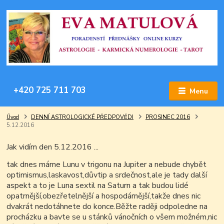
+420 725 711 703
Menu
Úvod
DENNÍ ASTROLOGICKÉ PŘEDPOVĚDI
PROSINEC 2016
5.12.2016
Jak vidím den 5.12.2016 ...
tak dnes máme Lunu v trigonu na Jupiter a nebude chybět
optimismus,laskavost,důvtip a srdečnost,ale je tady další
aspekt a to je Luna sextil na Saturn a tak budou lidé
opatrnější,obezřetelnější a hospodárnější,takže dnes nic
dvakrát nedotáhnete do konce.Běžte raději odpoledne na
procházku a bavte se u stánků vánočních o všem možném,nic